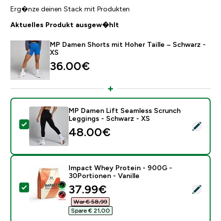
Erg�nze deinen Stack mit Produkten
Aktuelles Produkt ausgew�hlt
MP Damen Shorts mit Hoher Taille – Schwarz -
XS
36.00€‎
MP Damen Lift Seamless Scrunch
Leggings - Schwarz - XS
Dieses Produkt ausw�hlen - MP Damen Lift Seamless
48.00€‎
Impact Whey Protein - 900G -
30Portionen - Vanille
discounted price
37.99€‎
Dieses Produkt ausw�hlen - Impact Whey Protein - 90
War € 58,99‎
Spare € 21,00‎