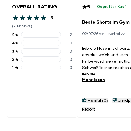
OVERALL RATING
5
Geprüfter Kauf
5
5 out of 5 stars
Beste Shorts im Gym
(2 reviews)
02/07/26 von neverthelizz
5
★
2
5 stars rating 2 reviews
4
★
0
4 stars rating 0 reviews
lieb die Hose in schwarz,
3
★
0
3 stars rating 0 reviews
absolut weich und leicht 
2
★
0
Farbe würd sie vermutlic
2 stars rating 0 reviews
1
★
0
Schweißflecken machen 
1 stars rating 0 reviews
lieb sie!
Mehr lesen
Unhelp
Helpful (0)
Report