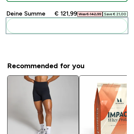
Deine Summe
€ 121,99‎
Was € 142,99‎
Save € 21,00‎
Diese zu deiner Routine hinzuf�gen
Recommended for you