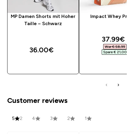
MP Damen Shorts mit Hoher
Impact Whey Prot
Taille – Schwarz
discounte
37.99€‎
War € 58,99‎
36.00€‎
Spare € 21,00‎
SOFORTKAUF
SOFORTKAUF
Customer reviews
5
2
4
3
2
1