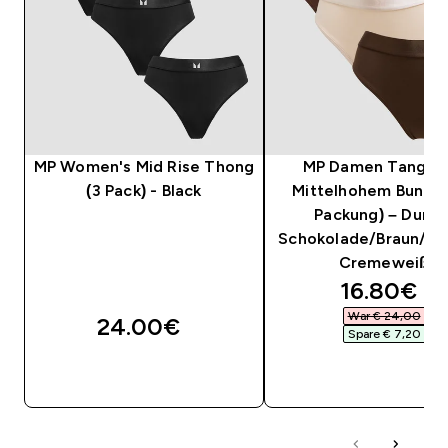
MP Women's Mid Rise Thong
MP Damen Tanga m
(3 Pack) - Black
Mittelhohem Bund (
Packung) – Dunkl
Schokolade/Braun/W
Cremeweiß
discounte
16.80€‎
War € 24,00‎
24.00€‎
Spare € 7,20‎
SOFORTKAUF
SOFORTKAUF