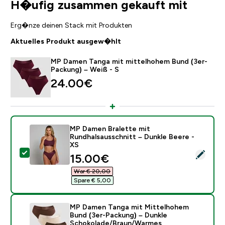
H�ufig zusammen gekauft mit
Erg�nze deinen Stack mit Produkten
Aktuelles Produkt ausgew�hlt
MP Damen Tanga mit mittelhohem Bund (3er-
Packung) – Weiß - S
24.00€‎
MP Damen Bralette mit
Rundhalsausschnitt – Dunkle Beere -
XS
Dieses Produkt ausw�hlen - MP Damen Bralette mit R
discounted price
15.00€‎
War € 20,00‎
Spare € 5,00‎
MP Damen Tanga mit Mittelhohem
Bund (3er-Packung) – Dunkle
Schokolade/Braun/Warmes