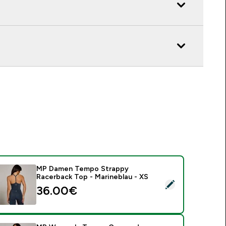
MP Damen Tempo Strappy
Racerback Top - Marineblau - XS
ieses Produkt ausw�hlen - MP Damen Tempo Strappy Racerba
36.00€‎