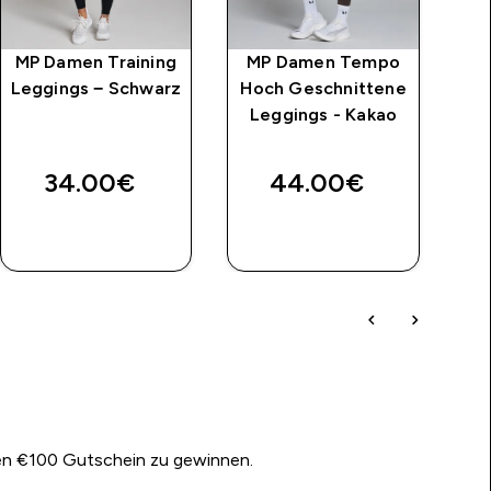
MP Damen Training
MP Damen Tempo
M
Leggings − Schwarz
Hoch Geschnittene
Le
Leggings - Kakao
T
price
34.00€‎
44.00€‎
SOFORTKAUF
SOFORTKAUF
nen €100 Gutschein zu gewinnen.