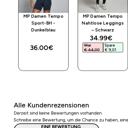
mpo
MP Damen Tempo
MP Damen Tempo
 -
Sport-BH -
Nahtlose Leggings
Dunkelblau
– Schwarz
discounted 
34.99€‎
War
Spare
36.00€‎
€ 44,00‎
€ 9,01‎
SOFORTKAUF
SOFORTKAUF
Alle Kundenrezensionen
Derzeit sind keine Bewertungen vorhanden.
Schreibe eine Bewertung, um die Chance zu haben, ei
EINE BEWERTUNG