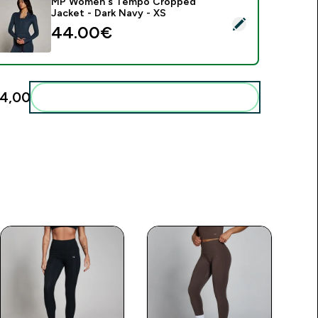
MP Women's Tempo Cropped
Jacket - Dark Navy - XS
ieses Produkt ausw�hlen - MP Women's Tempo Cropped Jacke
44.00€‎
4,00‎
Diese zu deiner Routine hinzuf�gen