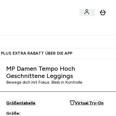
 nach Aktivität
bmenu
essories submenu
Enter Shoppe nach Aktivität submenu
⌄
 dich – bereit?
 PLUS EXTRA RABATT ÜBER DIE APP
MP Damen Tempo Hoch
Geschnittene Leggings
Bewege dich mit Fokus. Bleib in Kontrolle.
Größentabelle
Virtual Try-On
Größe: