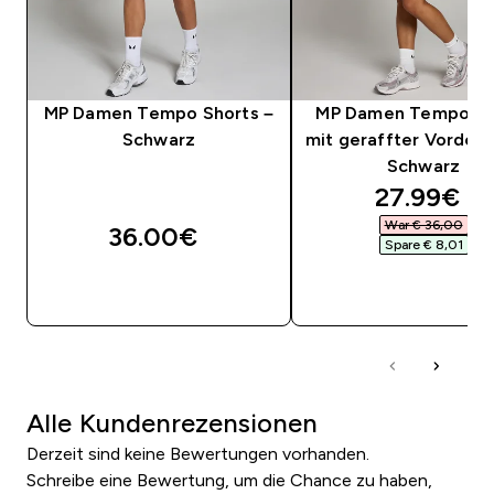
MP Damen Tempo Shorts –
MP Damen Tempo Sh
Schwarz
mit geraffter Vorders
Schwarz
discounte
27.99€‎
War € 36,00‎
36.00€‎
Spare € 8,01‎
SOFORTKAUF
SOFORTKAUF
Alle Kundenrezensionen
Derzeit sind keine Bewertungen vorhanden.
Schreibe eine Bewertung, um die Chance zu haben,