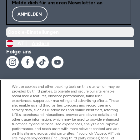
Melde dich für unseren Newsletter an
ANMELDEN
Cookie-Einstellungen
AT |
Ändern
Folge uns
We use cookies and other tracking tools on this site, which may be
provided by third parties, to operate and secure our site, enable
Hilfe Und Informationen
social media features, enhance performance, tailor user
experiences, support our marketing and advertising efforts. These
also enable us and third parties to access and record user and
activity data, such as IP addresses and online identifiers, referring
Produkte
URLs, searches and interactions, browser and device details, and
other usage information, which may be used to provide enhanced
functionality and personalized experiences, analyze and improve
performance, and reach users with more relevant content and ads
on this site and across third party sites. If you click “Accept All” this
Unternehmensinformationen
site may deploy cookies (including third party cookies) for all of