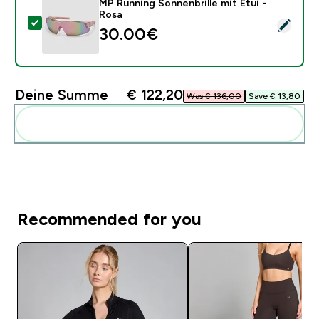
MP Running Sonnenbrille mit Etui -
Rosa
Dieses Produkt ausw�hlen - MP Running Sonnenbrille 
30.00€‎
Deine Summe
€ 122,20‎
Was € 136,00‎
Save € 13,80‎
Diese zu deiner Routine hinzuf�gen
Recommended for you