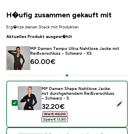
H�ufig zusammen gekauft mit
Erg�nze deinen Stack mit Produkten
Aktuelles Produkt ausgew�hlt
MP Damen Tempo Ultra Nahtlose Jacke mit
Reißverschluss – Schwarz - XS
60.00€‎
MP Damen Shape Nahtlose Jacke
mit durchgehendem Reißverschluss
– Schwarz - S
Dieses Produkt ausw�hlen - MP Damen Shape Nahtlos
discounted price
32.20€‎
War € 46,00‎
Spare € 13,80‎