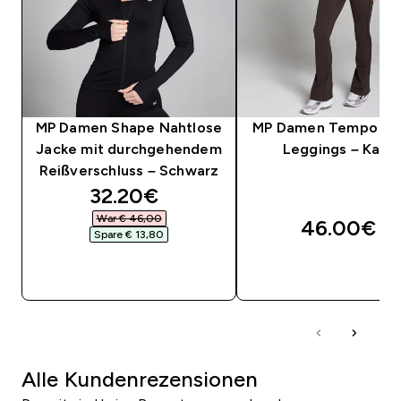
MP Damen Shape Nahtlose
MP Damen Tempo Sc
Jacke mit durchgehendem
Leggings – Kaka
Reißverschluss – Schwarz
discounted price
32.20€‎
War € 46,00‎
46.00€‎
Spare € 13,80‎
SOFORTKAUF
SOFORTKAUF
Alle Kundenrezensionen