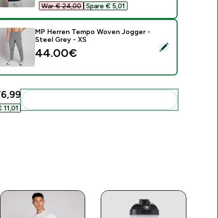
War € 24,00‎
Spare € 5,01‎
MP Herren Tempo Woven Jogger -
Steel Grey - XS
ieses Produkt ausw�hlen - MP Herren Tempo Woven Jogger -
44.00€‎
6,99‎
Diese zu deiner Routine hinzuf�gen
 11,01‎