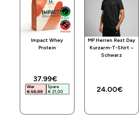
ing
Impact Whey
MP Herren Rest Day
 –
Protein
Kurzarm-T-Shirt –
Schwarz
discounted price
37.99€‎
War
Spare
24.00€‎
€ 58,99‎
€ 21,00‎
SOFORTKAUF
SOFORTKAUF