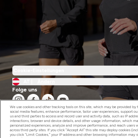
Cookie-Einstellungen
AT |
Ändern
Folge uns
We use cookies and other tracking tools on this site, which may be provided by th
social media features, enhance performance, tailor user experiences, support ou
us and third parties to access and record user and activity data, such as IP addr
interactions, browser and device details, and other usage information, which m
personalized experiences, analyze and improve performance, and reach users wi
2026 The Hut.com Ltd
across third party sites. If you click “Accept All” this site may deploy cookies (inc
you click “Limit Cookies,” your IP address and other browsing information may sti