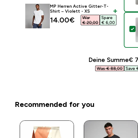
MP Herren Active Gitter-T-
Shirt – Violett - XS
War
Spare
discounted price
14.00€‎
€ 20,00‎
€ 6,00‎
D
Deine Summe
€ 7
Was € 88,00‎
Save €
Recommended for you