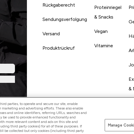
Rückgaberecht
Proteinriegel
Pr
& Snacks
Sendungsverfolgung
Ge
Vegan
Versand
Hä
Vitamine
Produktrückruf
Ar
Jo
Ex
& 
ird parties, to operate and secure our site, enable
r marketing and advertising efforts. These also enable
esses and online identifiers, referring URLs, searches and
ay be used to provide enhanced functionality and
th more relevant content and ads on this site and
Manage Cooki
Sicher zahle
luding third party cookies) for all of these purposes. If
ll be collected but only cookies (including third party