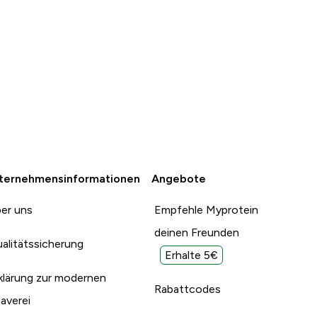
ternehmensinformationen
Angebote
er uns
Empfehle Myprotein
deinen Freunden
alitätssicherung
Erhalte 5€
klärung zur modernen
Rabattcodes
laverei