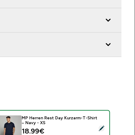
MP Herren Rest Day Kurzarm-T-Shirt
– Navy - XS
ieses Produkt ausw�hlen - MP Herren Rest Day Kurzarm-T-Sh
discounted price
18.99€‎