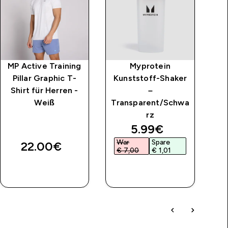
MP Active Training
Myprotein
MP
Pillar Graphic T-
Kunststoff-Shaker
K
Shirt für Herren -
–
Weiß
Transparent/Schwa
rz
discounted price
5.99€‎
War
Spare
W
22.00€‎
€ 7,00‎
€ 1,01‎
€
SOFORTKAUF
SOFORTKAUF