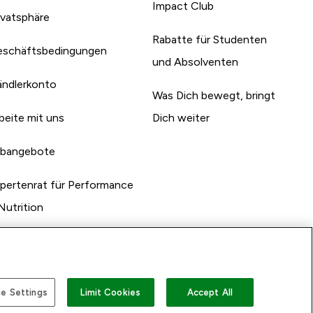
Impact Club
ivatsphäre
Rabatte für Studenten
schäftsbedingungen
und Absolventen
ndlerkonto
Was Dich bewegt, bringt
beite mit uns
Dich weiter
bangebote
pertenrat für Performance
Nutrition
e Settings
Limit Cookies
Accept All
n mit