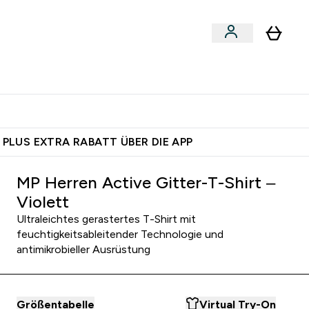
 nach Aktivität
bmenu
essories submenu
Enter Shoppe nach Aktivität submenu
⌄
 dich – bereit?
 PLUS EXTRA RABATT ÜBER DIE APP
MP Herren Active Gitter-T-Shirt –
Violett
Ultraleichtes gerastertes T-Shirt mit
feuchtigkeitsableitender Technologie und
antimikrobieller Ausrüstung
Größentabelle
Virtual Try-On