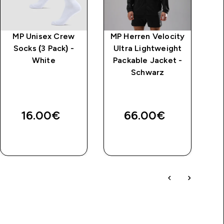
MP Unisex Crew
MP Herren Velocity
MP
Socks (3 Pack) -
Ultra Lightweight
White
Packable Jacket -
P
Schwarz
price
W
16.00€‎
66.00€‎
€
SOFORTKAUF
SOFORTKAUF