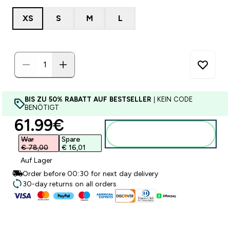
XS
S
M
L
BIS ZU 50% RABATT AUF BESTSELLER
| KEIN CODE
BENÖTIGT
discounted price
61.99€‎
Zum Warenkorb
hinzufügen
War
Spare
€ 78,00‎
€ 16,01‎
Auf Lager
Order before 00:30 for next day delivery
30-day returns on all orders