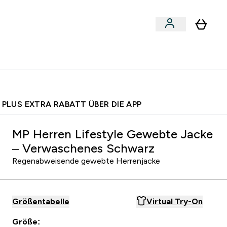
 nach Aktivität
bmenu
essories submenu
Enter Shoppe nach Aktivität submenu
⌄
 dich – bereit?
 PLUS EXTRA RABATT ÜBER DIE APP
MP Herren Lifestyle Gewebte Jacke
– Verwaschenes Schwarz
Regenabweisende gewebte Herrenjacke
Größentabelle
Virtual Try-On
Größe: