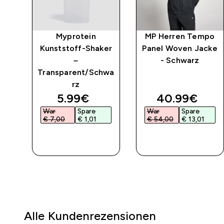
ity
Myprotein
MP Herren Tempo
–
Kunststoff-Shaker
Panel Woven Jacke
–
- Schwarz
Transparent/Schwa
rz
discounted price
discounted 
5.99€‎
40.99€‎
War
Spare
War
Spare
€ 7,00‎
€ 1,01‎
€ 54,00‎
€ 13,01‎
SOFORTKAUF
SOFORTKAUF
Alle Kundenrezensionen