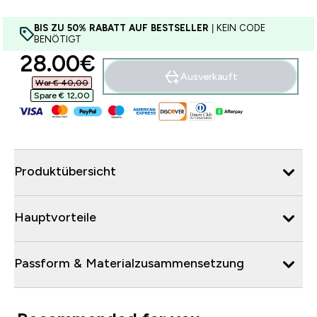
BIS ZU 50% RABATT AUF BESTSELLER
| KEIN CODE
BENÖTIGT
discounted price
28.00€‎
Ausverkauft
War € 40,00‎
Spare € 12,00‎
Produktübersicht
Hauptvorteile
Passform & Materialzusammensetzung