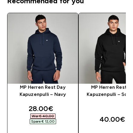
Recommended for you
MP Herren Rest Day
MP Herren Rest D
Kapuzenpulli – Navy
Kapuzenpulli – Sch
discounted price
28.00€‎
War € 40,00‎
40.00€‎
Spare € 12,00‎