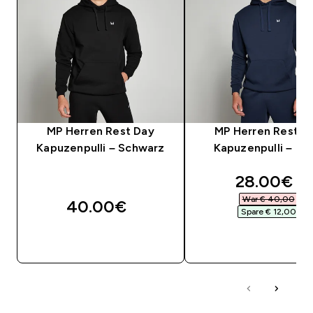
MP Herren Rest Day
MP Herren Rest D
Kapuzenpulli – Schwarz
Kapuzenpulli – Na
discounte
28.00€‎
War € 40,00‎
40.00€‎
Spare € 12,00‎
SOFORTKAUF
SOFORTKAUF