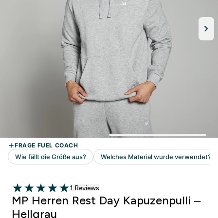
1 customer reviews
1 Reviews
5 out of 5 stars
MP Herren Rest Day Kapuzenpulli –
Hellgrau