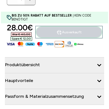
BIS ZU 50% RABATT AUF BESTSELLER
| KEIN CODE
BENÖTIGT
discounted price
28.00€‎
Ausverkauft
War € 40,00‎
Spare € 12,00‎
Produktübersicht
Hauptvorteile
Passform & Materialzusammensetzung