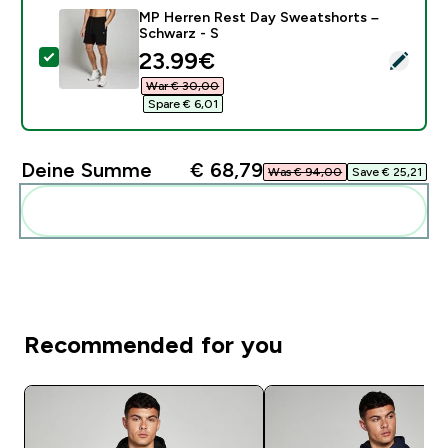
MP Herren Rest Day Sweatshorts –
Schwarz - S
discounted price
23.99€‎
Dieses Produkt ausw�hlen - MP Herren Rest Day Swe
War € 30,00‎
Spare € 6,01‎
Deine Summe
€ 68,79‎
Was € 94,00‎
Save € 25,21‎
Diese zu deiner Routine hinzuf�gen
Recommended for you