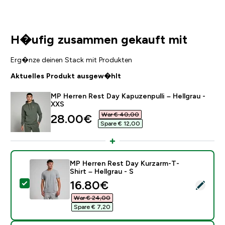
H�ufig zusammen gekauft mit
Erg�nze deinen Stack mit Produkten
Aktuelles Produkt ausgew�hlt
MP Herren Rest Day Kapuzenpulli – Hellgrau -
XXS
War € 40,00‎
discounted price
28.00€‎
Spare € 12,00‎
MP Herren Rest Day Kurzarm-T-
Shirt – Hellgrau - S
discounted price
16.80€‎
Dieses Produkt ausw�hlen - MP Herren Rest Day Kurza
War € 24,00‎
Spare € 7,20‎