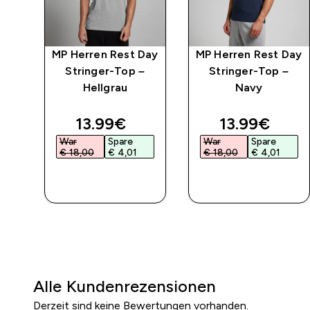
Day
MP Herren Rest Day
MP Herren Rest Day
–
Stringer-Top –
Stringer-Top –
Hellgrau
Navy
discounted price
discounted 
13.99€‎
13.99€‎
War
Spare
War
Spare
€ 18,00‎
€ 4,01‎
€ 18,00‎
€ 4,01‎
SOFORTKAUF
SOFORTKAUF
Alle Kundenrezensionen
Derzeit sind keine Bewertungen vorhanden.