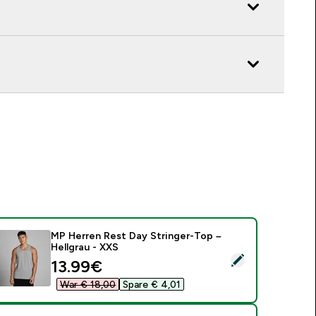
MP Herren Rest Day Stringer-Top –
Hellgrau - XXS
ieses Produkt ausw�hlen - MP Herren Rest Day Stringer-Top 
discounted price
13.99€‎
War € 18,00‎
Spare € 4,01‎