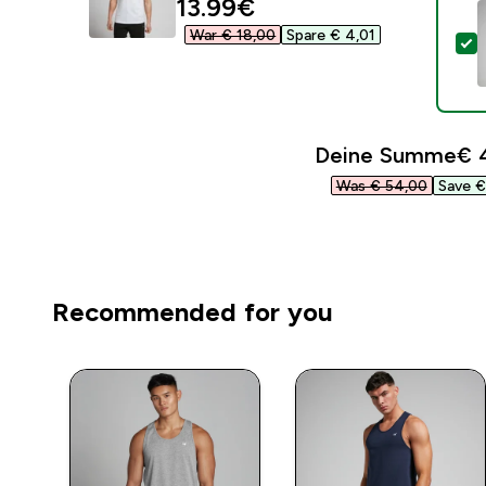
discounted price
13.99€‎
War € 18,00‎
Spare € 4,01‎
D
Deine Summe
€ 4
Was € 54,00‎
Save € 
Recommended for you