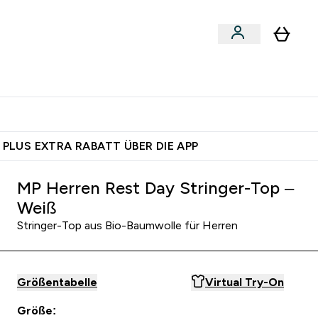
 nach Aktivität
bmenu
essories submenu
Enter Shoppe nach Aktivität submenu
⌄
 dich – bereit?
 PLUS EXTRA RABATT ÜBER DIE APP
MP Herren Rest Day Stringer-Top –
Weiß
Stringer-Top aus Bio-Baumwolle für Herren
Größentabelle
Virtual Try-On
Größe: