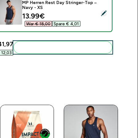
MP Herren Rest Day Stringer-Top –
Navy - XS
ieses Produkt ausw�hlen - MP Herren Rest Day Stringer-Top
discounted price
13.99€‎
War € 18,00‎
Spare € 4,01‎
1,97‎
Diese zu deiner Routine hinzuf�gen
12,03‎