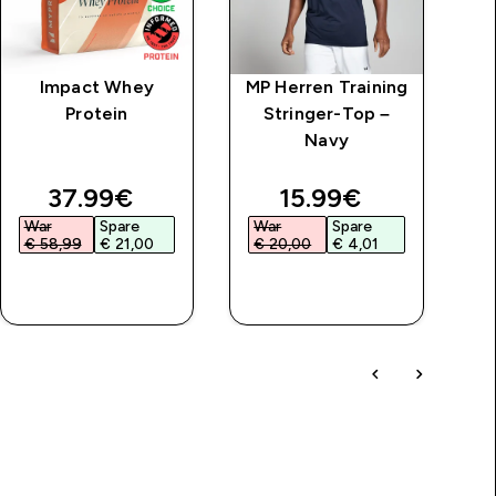
Impact Whey
MP Herren Training
MP
Protein
Stringer-Top –
Ta
Navy
price
discounted price
discounted price
37.99€‎
15.99€‎
War
Spare
War
Spare
€ 58,99‎
€ 21,00‎
€ 20,00‎
€ 4,01‎
SOFORTKAUF
SOFORTKAUF