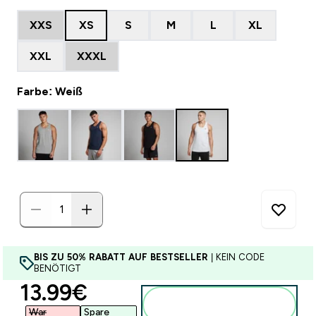
XXS
XS
S
M
L
XL
XXL
XXXL
Farbe: Weiß
BIS ZU 50% RABATT AUF BESTSELLER
| KEIN CODE
BENÖTIGT
discounted price
13.99€‎
Zum Warenkorb
hinzufügen
War
Spare