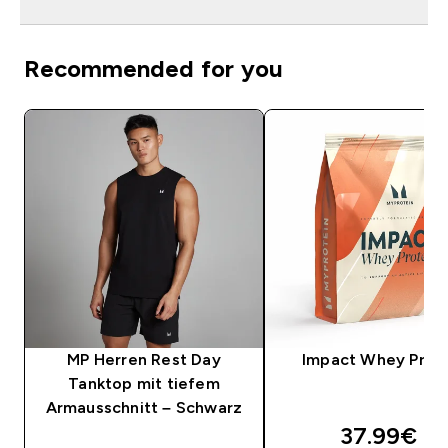
Recommended for you
MP Herren Rest Day
Impact Whey Prot
Tanktop mit tiefem
Armausschnitt – Schwarz
discounte
37.99€‎