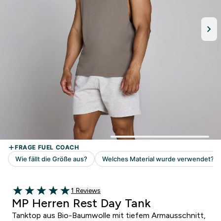
1 customer reviews
1 Reviews
5 out of 5 stars
MP Herren Rest Day Tank
Tanktop aus Bio-Baumwolle mit tiefem Armausschnitt,