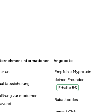
ternehmensinformationen
Angebote
er uns
Empfehle Myprotein
deinen Freunden
alitätssicherung
Erhalte 5€
klärung zur modernen
Rabattcodes
laverei
Impact Club