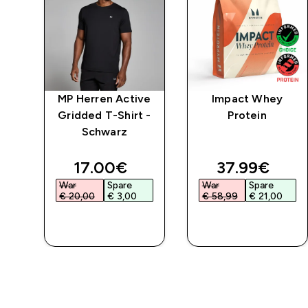
po
MP Herren Active
Impact Whey
t –
Gridded T-Shirt -
Protein
Schwarz
ed price
discounted price
discounted 
17.00€‎
37.99€‎
War
Spare
War
Spare
€ 20,00‎
€ 3,00‎
€ 58,99‎
€ 21,00‎
SOFORTKAUF
SOFORTKAUF