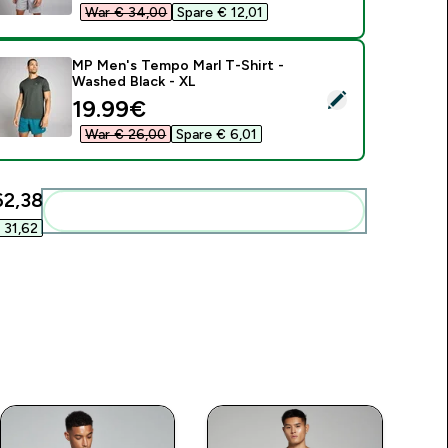
War € 34,00‎
Spare € 12,01‎
MP Men's Tempo Marl T-Shirt -
Washed Black - XL
ieses Produkt ausw�hlen - MP Men's Tempo Marl T-Shirt - Wa
discounted price
19.99€‎
War € 26,00‎
Spare € 6,01‎
2,38‎
Diese zu deiner Routine hinzuf�gen
31,62‎