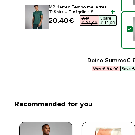
MP Herren Tempo meliertes
T-Shirt – Tiefgrün - S
War
Spare
discounted price
20.40€‎
€ 34,00‎
€ 13,60‎
D
Deine Summe
€ 6
Was € 94,00‎
Save € 
Recommended for you