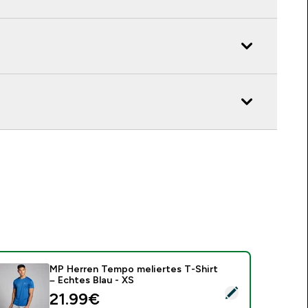
MP Herren Tempo meliertes T-Shirt
– Echtes Blau - XS
ieses Produkt ausw�hlen - MP Herren Tempo meliertes T-Shir
discounted price
21.99€‎