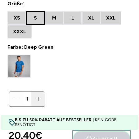
Größe:
XS
S
M
L
XL
XXL
XXXL
Farbe: Deep Green
BIS ZU 50% RABATT AUF BESTSELLER
| KEIN CODE
BENÖTIGT
discounted price
20.40€‎
Ausverkauft