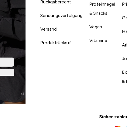
Rückgaberecht
Proteinriegel
Pr
& Snacks
Sendungsverfolgung
Ge
Vegan
Versand
Hä
Vitamine
Produktrückruf
Ar
Jo
Ex
& 
Sicher zahle