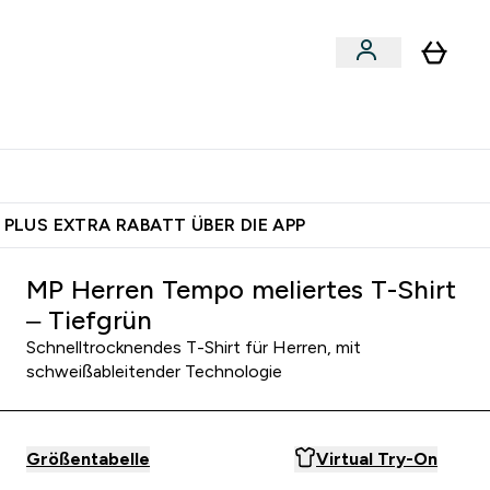
 nach Aktivität
bmenu
essories submenu
Enter Shoppe nach Aktivität submenu
⌄
 dich – bereit?
 PLUS EXTRA RABATT ÜBER DIE APP
MP Herren Tempo meliertes T-Shirt
– Tiefgrün
Schnelltrocknendes T-Shirt für Herren, mit
schweißableitender Technologie
Größentabelle
Virtual Try-On