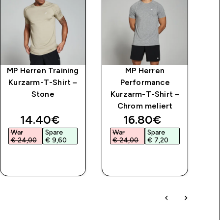
MP Herren Training
MP Herren
M
Kurzarm-T-Shirt –
Performance
G
Stone
Kurzarm-T-Shirt –
S
Chrom meliert
price
discounted price
discounted price
14.40€‎
16.80€‎
War
Spare
War
Spare
W
€ 24,00‎
€ 9,60‎
€ 24,00‎
€ 7,20‎
€
SOFORTKAUF
SOFORTKAUF