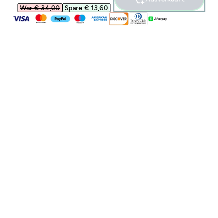
War € 34,00‎
Spare € 13,60‎