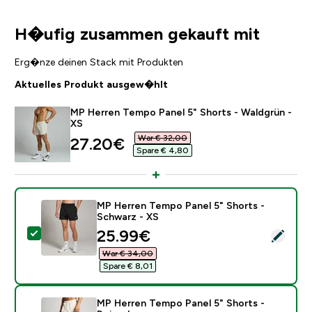
H�ufig zusammen gekauft mit
Erg�nze deinen Stack mit Produkten
Aktuelles Produkt ausgew�hlt
MP Herren Tempo Panel 5" Shorts - Waldgrün -
XS
War € 32,00‎
discounted price
27.20€‎
Spare € 4,80‎
MP Herren Tempo Panel 5" Shorts -
Schwarz - XS
discounted price
25.99€‎
Dieses Produkt ausw�hlen - MP Herren Tempo Panel 5
War € 34,00‎
Spare € 8,01‎
MP Herren Tempo Panel 5" Shorts -