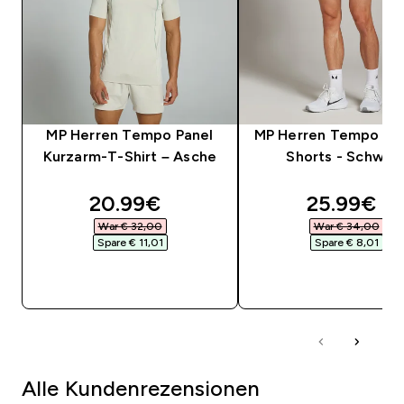
MP Herren Tempo Panel
MP Herren Tempo Pan
Kurzarm-T-Shirt – Asche
Shorts - Schwar
discounted price
discounte
20.99€‎
25.99€‎
War € 32,00‎
War € 34,00‎
Spare € 11,01‎
Spare € 8,01‎
SOFORTKAUF
SOFORTKAUF
Alle Kundenrezensionen