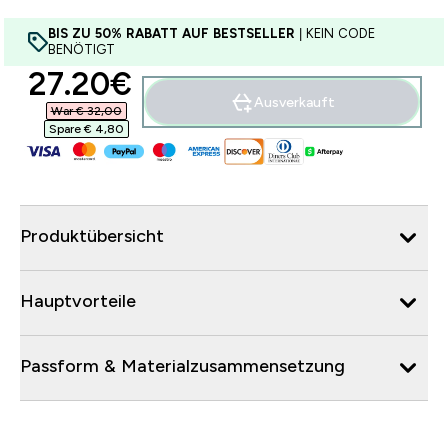
BIS ZU 50% RABATT AUF BESTSELLER
| KEIN CODE
BENÖTIGT
discounted price
27.20€‎
Ausverkauft
War € 32,00‎
Spare € 4,80‎
Produktübersicht
Hauptvorteile
Passform & Materialzusammensetzung