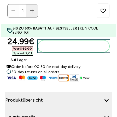
BIS ZU 50% RABATT AUF BESTSELLER
| KEIN CODE
BENÖTIGT
discounted price
24.99€‎
Zum Warenkorb hinzufügen
War € 32,00‎
Spare € 7,01‎
Auf Lager
Order before 00:30 for next day delivery
30-day returns on all orders
Produktübersicht
Hauptvorteile