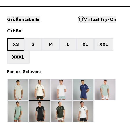
Größentabelle
Virtual Try-On
Größe:
XS
S
M
L
XL
XXL
XXXL
Farbe: Schwarz