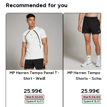
Recommended for you
MP Herren Tempo Panel T-
MP Herren Tempo Pan
Shirt - Weiß
Shorts - Schwar
discounted price
discounte
25.99€‎
25.99€‎
War € 32,00‎
War € 34,00‎
Spare € 6,01‎
Spare € 8,01‎