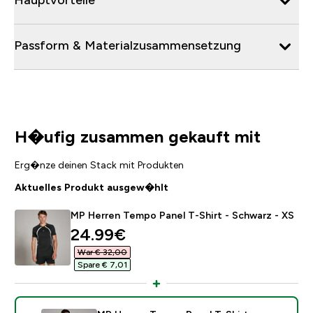
Passform & Materialzusammensetzung
H�ufig zusammen gekauft mit
Erg�nze deinen Stack mit Produkten
Aktuelles Produkt ausgew�hlt
MP Herren Tempo Panel T-Shirt - Schwarz - XS
discounted price
24.99€‎
War € 32,00‎
Spare € 7,01‎