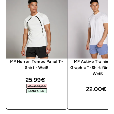
MP Herren Tempo Panel T-
MP Active Training Pi
Shirt - Weiß
Graphic T-Shirt für He
Weiß
discounted price
25.99€‎
War € 32,00‎
22.00€‎
Spare € 6,01‎
SOFORTKAUF
SOFORTKAUF