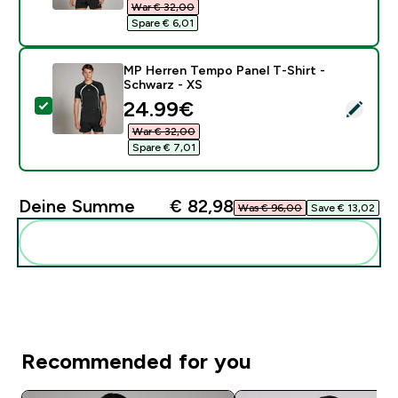
War € 32,00‎
Spare € 6,01‎
MP Herren Tempo Panel T-Shirt -
Schwarz - XS
discounted price
24.99€‎
Dieses Produkt ausw�hlen - MP Herren Tempo Panel T
War € 32,00‎
Spare € 7,01‎
Deine Summe
€ 82,98‎
Was € 96,00‎
Save € 13,02‎
Diese zu deiner Routine hinzuf�gen
Recommended for you