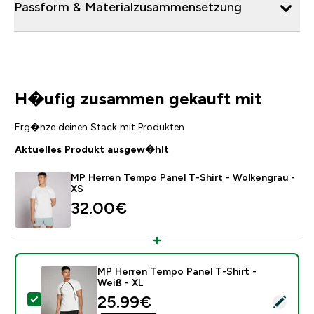
Passform & Materialzusammensetzung
H�ufig zusammen gekauft mit
Erg�nze deinen Stack mit Produkten
Aktuelles Produkt ausgew�hlt
MP Herren Tempo Panel T-Shirt - Wolkengrau -
XS
32.00€‎
MP Herren Tempo Panel T-Shirt -
Weiß - XL
discounted price
25.99€‎
Dieses Produkt ausw�hlen - MP Herren Tempo Panel T