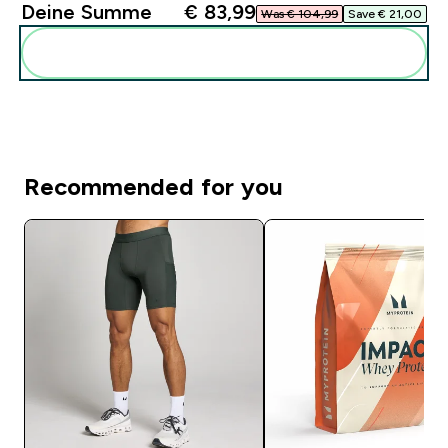
Deine Summe
€ 83,99‎
Was € 104,99‎
Save € 21,00‎
Diese zu deiner Routine hinzuf�gen
Recommended for you