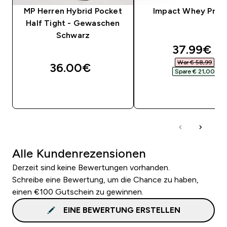
MP Herren Hybrid Pocket
Impact Whey Prot
Half Tight - Gewaschen
Schwarz
discounte
37.99€‎
War € 58,99‎
36.00€‎
Spare € 21,00‎
SOFORTKAUF
SOFORTKAUF
Alle Kundenrezensionen
Derzeit sind keine Bewertungen vorhanden.
Schreibe eine Bewertung, um die Chance zu haben,
einen €100 Gutschein zu gewinnen.
EINE BEWERTUNG ERSTELLEN