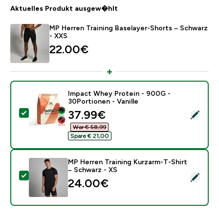
Aktuelles Produkt ausgew�hlt
MP Herren Training Baselayer-Shorts – Schwarz
- XXS
22.00€‎
Impact Whey Protein - 900G -
30Portionen - Vanille
discounted price
37.99€‎
Dieses Produkt ausw�hlen - Impact Whey Protein - 90
War € 58,99‎
Spare € 21,00‎
MP Herren Training Kurzarm-T-Shirt
– Schwarz - XS
Dieses Produkt ausw�hlen - MP Herren Training Kurza
24.00€‎