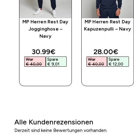
Day
MP Herren Rest Day
MP Herren Rest Day
–
Jogginghose –
Kapuzenpulli – Navy
Navy
discounted price
discounted 
30.99€‎
28.00€‎
War
Spare
War
Spare
€ 40,00‎
€ 9,01‎
€ 40,00‎
€ 12,00‎
SOFORTKAUF
SOFORTKAUF
Alle Kundenrezensionen
Derzeit sind keine Bewertungen vorhanden.