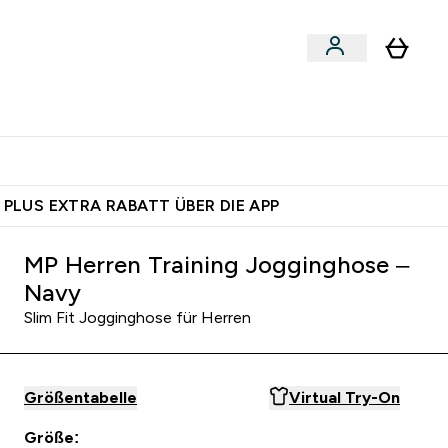
 nach Aktivität
bmenu
essories submenu
Enter Shoppe nach Aktivität submenu
⌄
 dich – bereit?
 PLUS EXTRA RABATT ÜBER DIE APP
MP Herren Training Jogginghose –
Navy
Slim Fit Jogginghose für Herren
Größentabelle
Virtual Try-On
Größe: