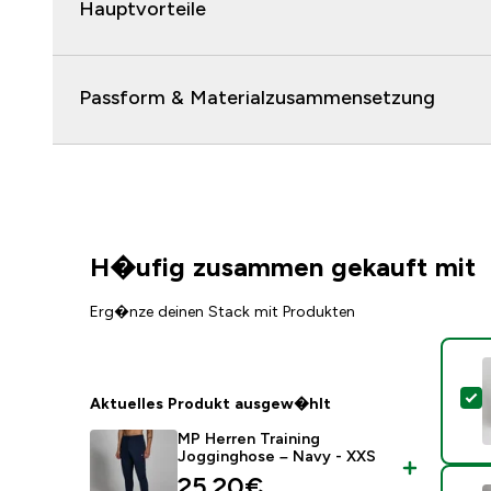
Hauptvorteile
Passform & Materialzusammensetzung
H�ufig zusammen gekauft mit
Erg�nze deinen Stack mit Produkten
D
Aktuelles Produkt ausgew�hlt
MP Herren Training
Jogginghose – Navy - XXS
discounted price
25.20€‎