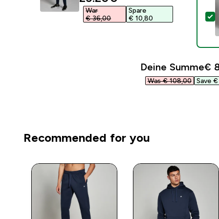
War
Spare
D
€ 36,00‎
€ 10,80‎
Deine Summe
€ 8
Was € 108,00‎
Save € 
Recommended for you