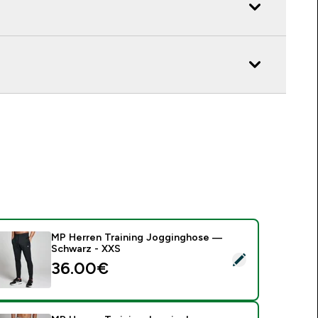
MP Herren Training Jogginghose —
Schwarz - XXS
ieses Produkt ausw�hlen - MP Herren Training Jogginghose
36.00€‎