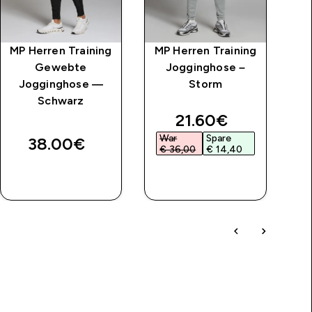
MP Herren Training
MP Herren Training
MP
Gewebte
Jogginghose –
Jogginghose —
Storm
R
Schwarz
price
discounted price
21.60€‎
War
Spare
W
38.00€‎
€ 36,00‎
€ 14,40‎
€
SOFORTKAUF
SOFORTKAUF