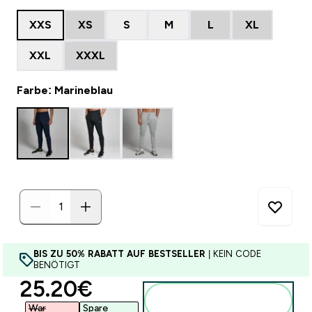
XXS
XS
S
M
L
XL
XXL
XXXL
Farbe: Marineblau
BIS ZU 50% RABATT AUF BESTSELLER
| KEIN CODE
BENÖTIGT
discounted price
25.20€‎
Zum Warenkorb
hinzufügen
War
Spare