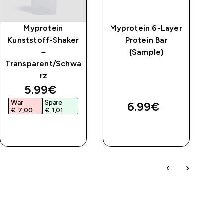
Myprotein
Myprotein 6-Layer
Kunststoff-Shaker
Protein Bar
–
(Sample)
Transparent/Schwa
rz
price
discounted price
5.99€‎
War
Spare
W
6.99€‎
€ 7,00‎
€ 1,01‎
€
SOFORTKAUF
SOFORTKAUF