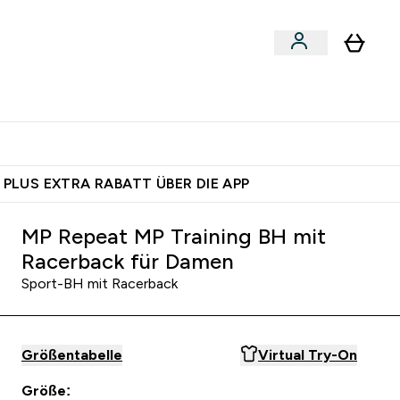
 nach Aktivität
bmenu
essories submenu
Enter Shoppe nach Aktivität submenu
⌄
 dich – bereit?
 PLUS EXTRA RABATT ÜBER DIE APP
MP Repeat MP Training BH mit
Racerback für Damen
Sport-BH mit Racerback
Größentabelle
Virtual Try-On
Größe: