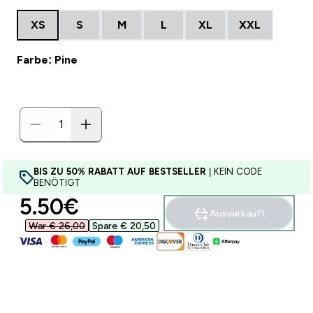
XS
S
M
L
XL
XXL
Farbe: Pine
BIS ZU 50% RABATT AUF BESTSELLER
| KEIN CODE
BENÖTIGT
discounted price
5.50€‎
Ausverkauft
War € 26,00‎
Spare € 20,50‎