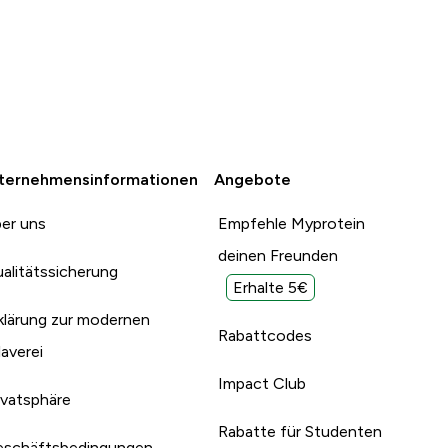
ternehmensinformationen
Angebote
er uns
Empfehle Myprotein
deinen Freunden
alitätssicherung
Erhalte 5€
klärung zur modernen
Rabattcodes
laverei
Impact Club
ivatsphäre
Rabatte für Studenten
schäftsbedingungen