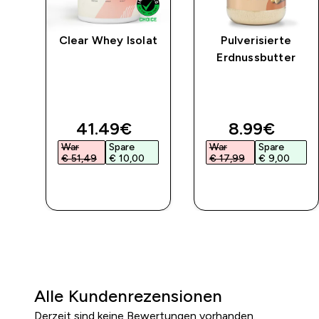
Clear Whey Isolat
Pulverisierte
Erdnussbutter
ed price
discounted price
discounted 
41.49€‎
8.99€‎
War
Spare
War
Spare
€ 51,49‎
€ 10,00‎
€ 17,99‎
€ 9,00‎
SOFORTKAUF
SOFORTKAUF
Alle Kundenrezensionen
Derzeit sind keine Bewertungen vorhanden.