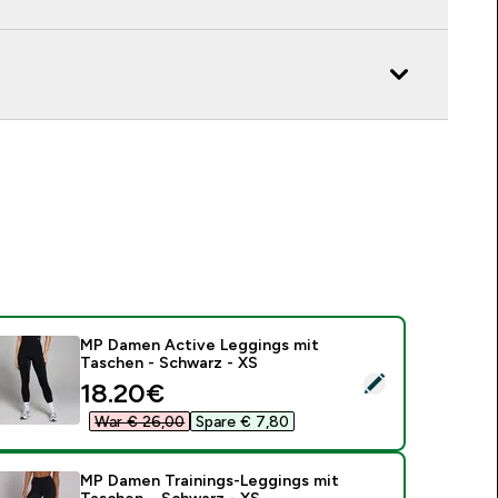
MP Damen Active Leggings mit
Taschen - Schwarz - XS
ieses Produkt ausw�hlen - MP Damen Active Leggings mit Ta
discounted price
18.20€‎
War € 26,00‎
Spare € 7,80‎
MP Damen Trainings-Leggings mit