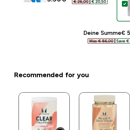
€ 26,00‎
€ 20,50‎
D
Deine Summe
€ 5
Was € 86,00‎
Save € 
Recommended for you