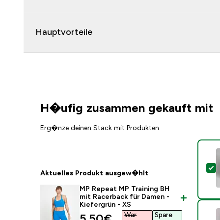
Hauptvorteile
H�ufig zusammen gekauft mit
Erg�nze deinen Stack mit Produkten
D
Aktuelles Produkt ausgew�hlt
MP Repeat MP Training BH
mit Racerback für Damen -
Kiefergrün - XS
War
Spare
discounted price
5.50€‎