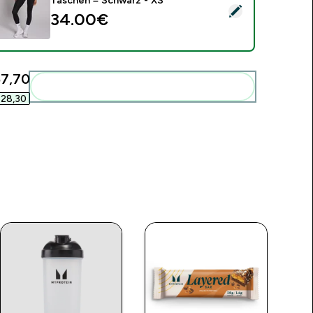
Taschen – Schwarz - XS
ieses Produkt ausw�hlen - MP Damen Trainings-Leggings mit
34.00€‎
7,70‎
Diese zu deiner Routine hinzuf�gen
28,30‎