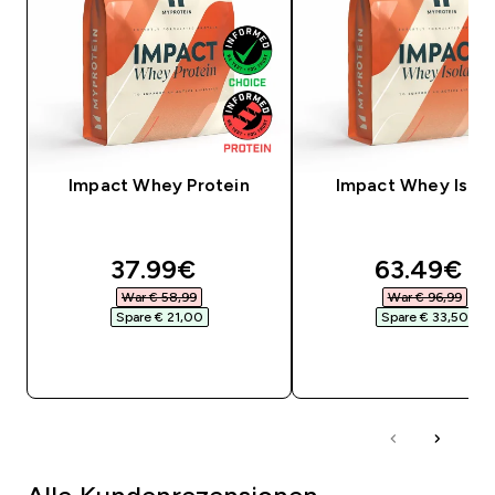
Impact Whey Protein
Impact Whey Isola
discounted price
discounte
37.99€‎
63.49€‎
War € 58,99‎
War € 96,99‎
Spare € 21,00‎
Spare € 33,50‎
SOFORTKAUF
SOFORTKAUF