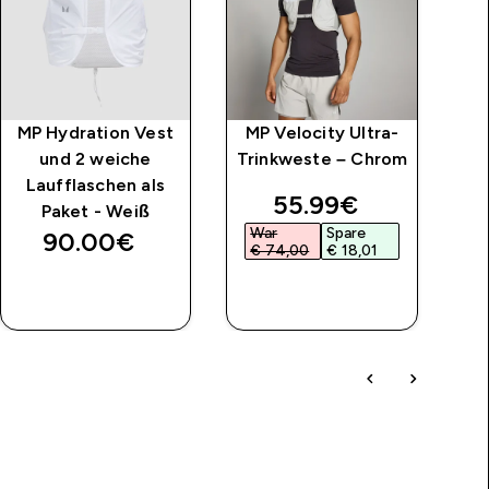
MP Hydration Vest
MP Velocity Ultra-
M
und 2 weiche
Trinkweste – Chrom
Laufflaschen als
price
discounted price
55.99€‎
Paket - Weiß
War
Spare
90.00€‎
€ 74,00‎
€ 18,01‎
SOFORTKAUF
SOFORTKAUF