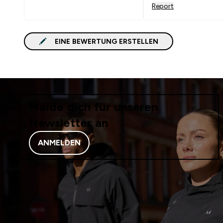
Sie bietet viel Platz f
Report
Flasks und auch einen
Einkauf unterwegs. Ic
sonst Größe 34-36, m
EINE BEWERTUNG ERSTELLEN
XS am besten (Brust:
Taille: 65 cm). In wei
wunderschön, ich bin 
Melde dich für unseren
Newsletter an
ANMELDEN