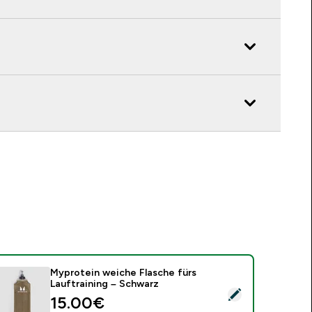
Myprotein weiche Flasche fürs
Lauftraining – Schwarz
ieses Produkt ausw�hlen - Myprotein weiche Flasche fürs La
15.00€‎