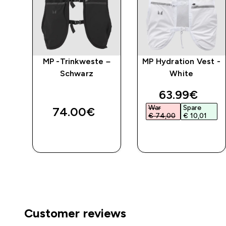
st
MP -Trinkweste –
MP Hydration Vest -
Schwarz
White
s
discounted 
63.99€‎
War
Spare
74.00€‎
€ 74,00‎
€ 10,01‎
SOFORTKAUF
SOFORTKAUF
Customer reviews