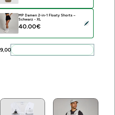
MP Damen 2-in-1 Floaty Shorts –
Schwarz - XL
ieses Produkt ausw�hlen - MP Damen 2-in-1 Floaty Shorts – 
40.00€‎
9,00‎
Diese zu deiner Routine hinzuf�gen