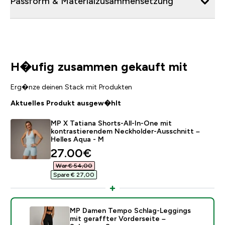
Passform & Materialzusammensetzung
H�ufig zusammen gekauft mit
Erg�nze deinen Stack mit Produkten
Aktuelles Produkt ausgew�hlt
MP X Tatiana Shorts-All-In-One mit
kontrastierendem Neckholder-Ausschnitt –
Helles Aqua - M
discounted price
27.00€‎
War € 54,00‎
Spare € 27,00‎
MP Damen Tempo Schlag-Leggings
mit geraffter Vorderseite –