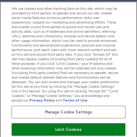
We use cookies and other tracking tools on this site, which may be
provided by third parties, to operate and secure our site, enable
Hilfe Und Informationen
social media features, enhance performance, tailor user
experiences, support our marketing and advertising efforts. These
also enable us and third parties to access and record user and
activity data, such as IP addresses and online identifiers, referring
Produkte
URLs, searches and interactions, browser and device details, and
other usage information, which may be used to provide enhanced
functionality and personalized experiences, analyze and improve
performance, and reach users with more relevant content and ads
on this site and across third party sites. If you click “Accept All” this
Unternehmensinformationen
site may deploy cookies (including third party cookies) for all of
these purposes. If you click “Limit Cookies,” your IP address and
other browsing information may still be collected but only cookies
(including third party cookies) that are necessary to operate, secure
Angebote
and enable default website features and functionalities will be
deployed. You can also review and manage your cookie preferences
for this site at any time by clicking the “Manage Cookie Settings”
link in this banner. By using this site or clicking "Accept All," "Limit
Cookies," or "Manage Cookie Settings," you acknowledge and
2026 The Hut.com Ltd
accept our
Privacy Policy
and
Terms of Use
.
Manage Cookie Settings
Sicher zahlen mit
Limit Cookies