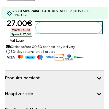
BIS ZU 50% RABATT AUF BESTSELLER
| KEIN CODE
BENÖTIGT
discounted price
27.00€‎
Zum Warenkorb hinzufügen
War € 54,00‎
Spare € 27,00‎
Auf Lager
Order before 00:30 for next day delivery
30-day returns on all orders
Produktübersicht
Hauptvorteile