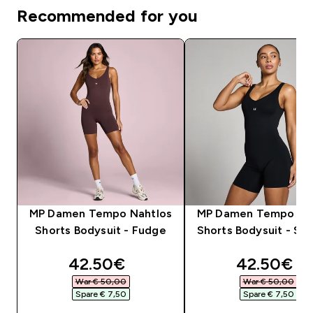
Recommended for you
MP Damen Tempo Nahtlos
MP Damen Tempo Na
Shorts Bodysuit - Fudge
Shorts Bodysuit - Sc
discounted price
discounte
42.50€‎
42.50€‎
War € 50,00‎
War € 50,00‎
Spare € 7,50‎
Spare € 7,50‎