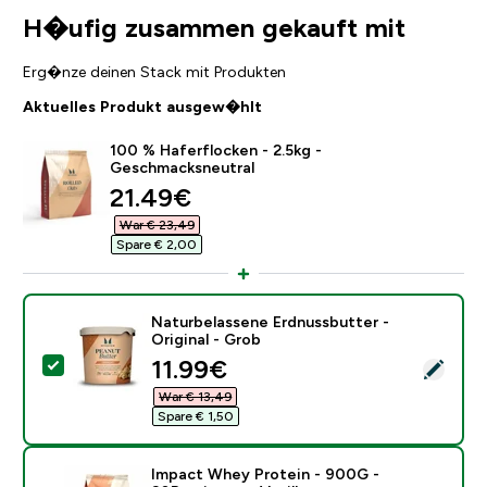
H�ufig zusammen gekauft mit
Erg�nze deinen Stack mit Produkten
Aktuelles Produkt ausgew�hlt
100 % Haferflocken - 2.5kg -
Geschmacksneutral
discounted price
21.49€‎
War € 23,49‎
Spare € 2,00‎
Naturbelassene Erdnussbutter -
Original - Grob
discounted price
11.99€‎
Dieses Produkt ausw�hlen - Naturbelassene Erdnussbu
War € 13,49‎
Spare € 1,50‎
Impact Whey Protein - 900G -