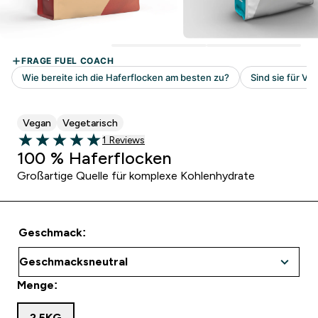
Vegan
Vegetarisch
1 customer reviews
1 Reviews
5 out of 5 stars
100 % Haferflocken
Großartige Quelle für komplexe Kohlenhydrate
Geschmack:
Menge:
2.5KG