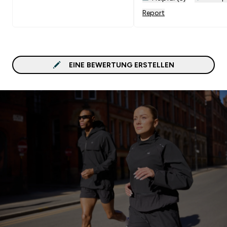
zusätzlich noch ihre gut
Report
Eigenschaften 😉Gut
kombinierbar mit:<br>In
oats (Pulver) + proteinpu
flavdrops
EINE BEWERTUNG ERSTELLEN