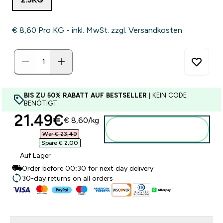
€ 8,60‎ Pro KG - inkl. MwSt. zzgl. Versandkosten
BIS ZU 50% RABATT AUF BESTSELLER
| KEIN CODE
BENÖTIGT
discounted price
21.49€‎
€ 8,60‎/kg
Zum Warenkorb
hinzufügen
War € 23,49‎
Spare € 2,00‎
Auf Lager
Order before 00:30 for next day delivery
30-day returns on all orders