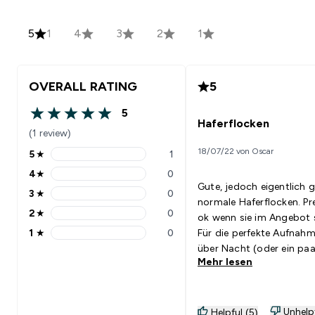
5
1
4
3
2
1
OVERALL RATING
5
5
5 out of 5 stars
Haferflocken
(1 review)
18/07/22 von Oscar
5
★
1
5 stars rating 1 reviews
4
★
0
4 stars rating 0 reviews
Gute, jedoch eigentlich 
3
★
0
3 stars rating 0 reviews
normale Haferflocken. Pre
2
★
0
ok wenn sie im Angebot 
2 stars rating 0 reviews
1
★
0
Für die perfekte Aufnahm
1 stars rating 0 reviews
über Nacht (oder ein paa
Mehr lesen
Stunden) in Wasser oder
ziehen lassen und dann
verzehren. Dann schmeck
besser und entfalten
Unhelp
Helpful (5)