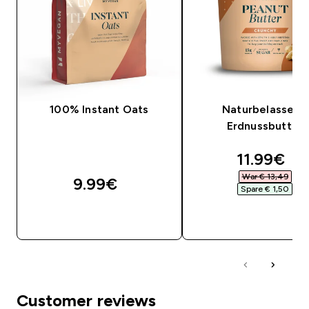
100% Instant Oats
Naturbelassene
Erdnussbutter
discounte
11.99€‎
War € 13,49‎
9.99€‎
Spare € 1,50‎
SOFORTKAUF
SOFORTKAUF
Customer reviews