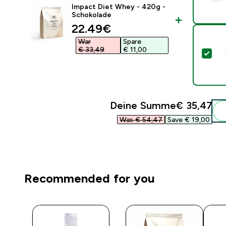
Impact Diet Whey - 420g -
Schokolade
discounted price
22.49€‎
War
Spare
€ 33,49‎
€ 11,00‎
Die
Deine Summe
€ 35,47‎
Was € 54,47‎
Save € 19,00‎
Recommended for you