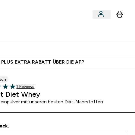
egan
Expertenrat
Enter Food, Bars & Snacks submenu
Enter Vegan submenu
Enter Expertenrat submenu
⌄
⌄
 dich – bereit?
 PLUS EXTRA RABATT ÜBER DIE APP
sch
1 customer reviews
1 Reviews
5 stars
t Diet Whey
teinpulver mit unseren besten Diät-Nährstoffen
ack: