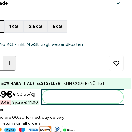
1KG
2.5KG
5KG
Pro KG - inkl. MwSt. zzgl. Versandkosten
U 50% RABATT AUF BESTSELLER
| KEIN CODE BENÖTIGT
ounted price
9€‎
€ 53,55‎/kg
Zum Warenkorb hinzufügen
3,49‎
Spare € 11,00‎
er
before 00:30 for next day delivery
 returns on all orders