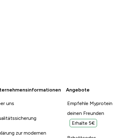
ternehmensinformationen
Angebote
er uns
Empfehle Myprotein
deinen Freunden
alitätssicherung
Erhalte 5€
klärung zur modernen
Rabattcodes