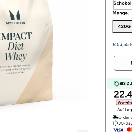
Menge:
420G
€ 53,55‎ 
BIS Z
disc
22.4
War € 3
Auf Lag
Order 
30-day