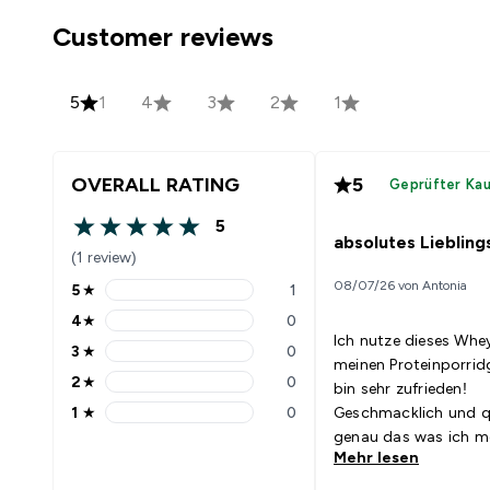
Customer reviews
5
1
4
3
2
1
OVERALL RATING
5
Geprüfter Ka
5
5 out of 5 stars
absolutes Lieblin
(1 review)
08/07/26 von Antonia
5
★
1
5 stars rating 1 reviews
4
★
0
4 stars rating 0 reviews
Ich nutze dieses Whey
3
★
0
3 stars rating 0 reviews
meinen Proteinporrid
2
★
0
bin sehr zufrieden!
2 stars rating 0 reviews
1
★
0
Geschmacklich und qu
1 stars rating 0 reviews
genau das was ich 
Mehr lesen