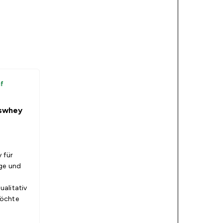
uf
gswhey
 für
ge und
alitativ
möchte