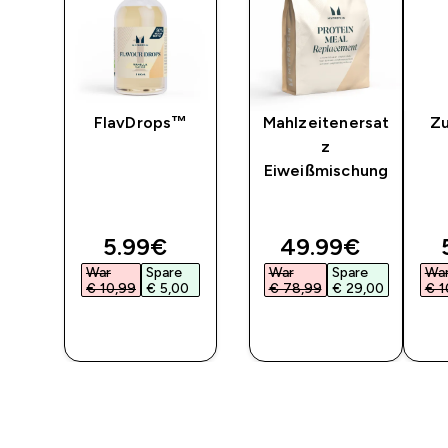
FlavDrops™
Mahlzeitenersat
Zu
t
z
Eiweißmischung
ted price
discounted price
discounted pri
5.99€‎
49.99€‎
War
Spare
War
Spare
Wa
‎
€ 10,99‎
€ 5,00‎
€ 78,99‎
€ 29,00‎
€ 1
F
SOFORTKAUF
SOFORTKAUF
SO