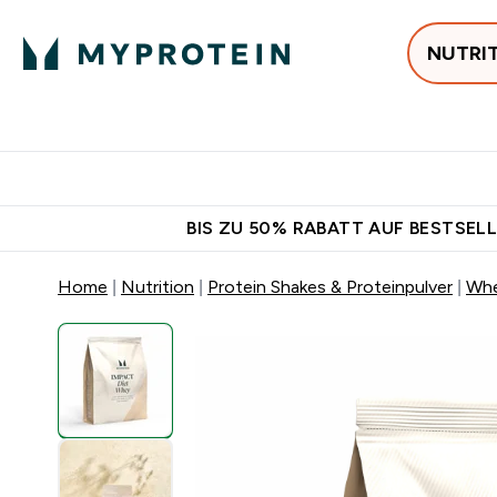
NUTRI
Jetzt im Trend
P
Enter
⌄
Gratis Ver
BIS ZU 50% RABATT AUF BESTSELL
Home
Nutrition
Protein Shakes & Proteinpulver
Whe