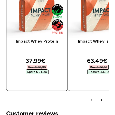
Impact Whey Protein
Impact Whey Isola
discounted price
discounte
37.99€‎
63.49€‎
War € 58,99‎
War € 96,99‎
Spare € 21,00‎
Spare € 33,50‎
SOFORTKAUF
SOFORTKAUF
Customer reviews