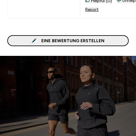
Unhelp
Helpful (0)
Report
EINE BEWERTUNG ERSTELLEN