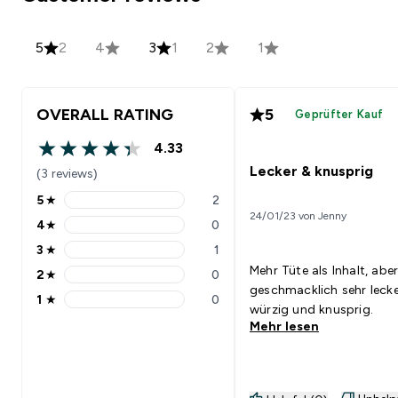
5
2
4
3
1
2
1
OVERALL RATING
5
Geprüfter Kauf
4.33
4.33 out of 5 stars
Lecker & knusprig
(3 reviews)
5
★
2
5 stars rating 2 reviews
24/01/23 von Jenny
4
★
0
4 stars rating 0 reviews
3
★
1
3 stars rating 1 reviews
Mehr Tüte als Inhalt, abe
2
★
0
2 stars rating 0 reviews
geschmacklich sehr lecke
1
★
0
1 stars rating 0 reviews
würzig und knusprig.
Mehr lesen