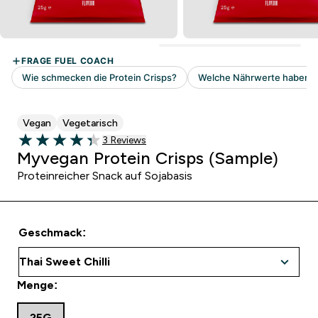
Vegan
Vegetarisch
3 customer reviews
3 Reviews
4.33 out of 5 stars
Myvegan Protein Crisps (Sample)
Proteinreicher Snack auf Sojabasis
Geschmack:
Menge:
25G