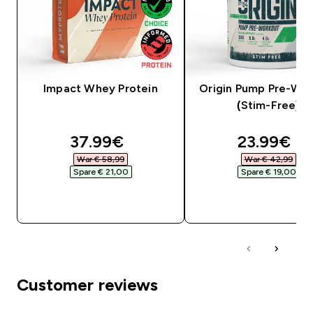
Impact Whey Protein
Origin Pump Pre-Wo
(Stim-Free)
discounted price
discounte
37.99€‎
23.99€‎
War € 58,99‎
War € 42,99‎
Spare € 21,00‎
Spare € 19,00‎
SOFORTKAUF
SOFORTKAUF
Customer reviews