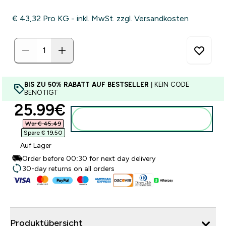
€ 43,32‎ Pro KG - inkl. MwSt. zzgl. Versandkosten
BIS ZU 50% RABATT AUF BESTSELLER
| KEIN CODE
BENÖTIGT
discounted price
25.99€‎
Zum Warenkorb hinzufügen
War € 45,49‎
Spare € 19,50‎
Auf Lager
Order before 00:30 for next day delivery
30-day returns on all orders
Produktübersicht