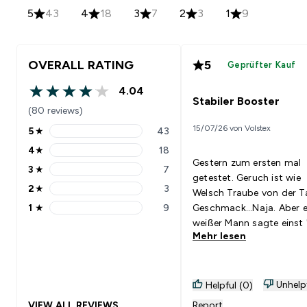
5
43
4
18
3
7
2
3
1
9
OVERALL RATING
5
Geprüfter Kauf
4.04
4.04 out of 5 stars
Stabiler Booster
(80 reviews)
15/07/26 von Volstex
5
★
43
5 stars rating 43 reviews
4
★
18
4 stars rating 18 reviews
Gestern zum ersten mal
3
★
7
3 stars rating 7 reviews
getestet. Geruch ist wie
2
★
3
Welsch Traube von der T
2 stars rating 3 reviews
1
★
9
Geschmack...Naja. Aber e
1 stars rating 9 reviews
weißer Mann sagte einst
Mehr lesen
ned schmegge, muss wir
und das tut er.
Unhelp
Helpful (0)
VIEW ALL REVIEWS
Report