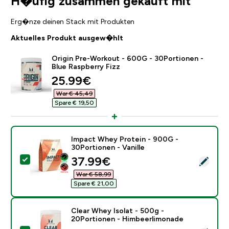
H�ufig zusammen gekauft mit
Erg�nze deinen Stack mit Produkten
Aktuelles Produkt ausgew�hlt
Origin Pre-Workout - 600G - 30Portionen -
Blue Raspberry Fizz
discounted price
25.99€‎
War € 45,49‎
Spare € 19,50‎
Impact Whey Protein - 900G -
30Portionen - Vanille
discounted price
37.99€‎
Dieses Produkt ausw�hlen - Impact Whey Protein - 90
War € 58,99‎
Spare € 21,00‎
Clear Whey Isolat - 500g -
20Portionen - Himbeerlimonade