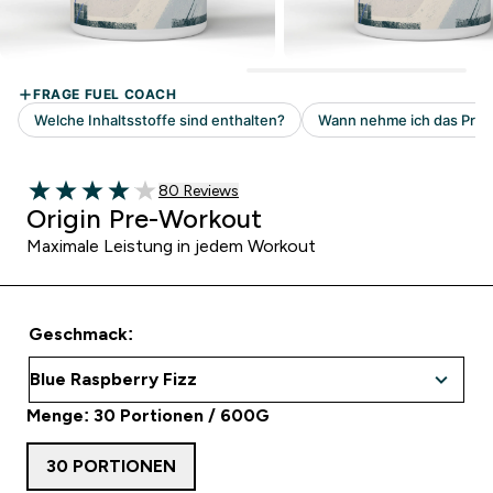
80 customer reviews
80 Reviews
4.04 out of 5 stars
Origin Pre-Workout
Maximale Leistung in jedem Workout
Geschmack:
Menge: 30 Portionen / 600G
30 PORTIONEN