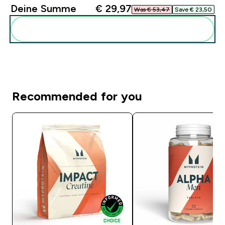
Deine Summe
€ 29,97‎
Was € 53,47‎
Save € 23,50‎
Diese zu deiner Routine hinzuf�gen
Recommended for you