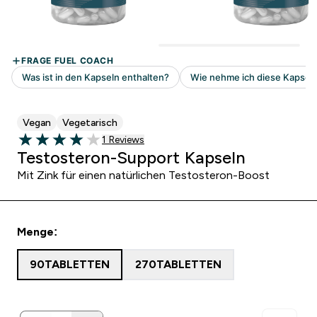
Vegan
Vegetarisch
1 customer reviews
1 Reviews
4 out of 5 stars
Testosteron-Support Kapseln
Mit Zink für einen natürlichen Testosteron-Boost
Menge:
90TABLETTEN
270TABLETTEN