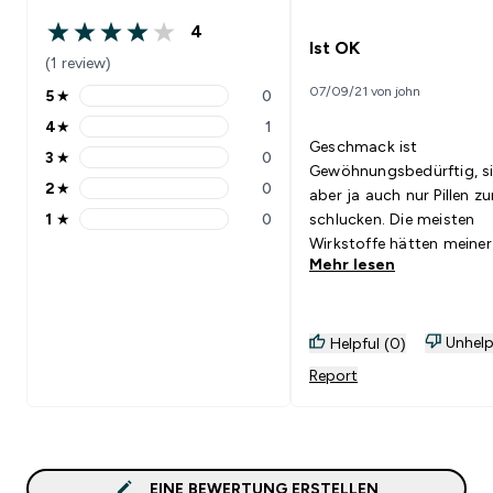
4
4 out of 5 stars
Ist OK
(1 review)
07/09/21 von john
5
★
0
5 stars rating 0 reviews
4
★
1
4 stars rating 1 reviews
Geschmack ist
3
★
0
3 stars rating 0 reviews
Gewöhnungsbedürftig, s
2
★
0
aber ja auch nur Pillen z
2 stars rating 0 reviews
1
★
0
schlucken. Die meisten
1 stars rating 0 reviews
Wirkstoffe hätten meiner
Mehr lesen
Meinung nach etwas stär
dosiert worden sein könn
ob es wirklich was bring
Ich momentan noch nich
Unhelp
Helpful (0)
sagen.
Report
EINE BEWERTUNG ERSTELLEN