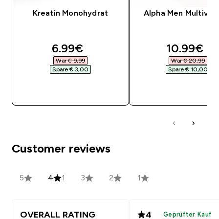
Kreatin Monohydrat
Alpha Men Multivit
discounted price
discounte
6.99€‎
10.99€‎
War € 9,99‎
War € 20,99‎
Spare € 3,00‎
Spare € 10,00‎
SOFORTKAUF
SOFORTKAUF
Customer reviews
5
4
1
3
2
1
OVERALL RATING
4
Geprüfter Kauf