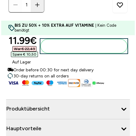
BIS ZU 50% + 10% EXTRA AUF VITAMINE
| Kein Code
benötigt
discounted price
11.99€‎
Zum Warenkorb hinzufügen
War € 22,49‎
Spare € 10,50‎
Auf Lager
Order before 00:30 for next day delivery
30-day returns on all orders
Produktübersicht
Hauptvorteile