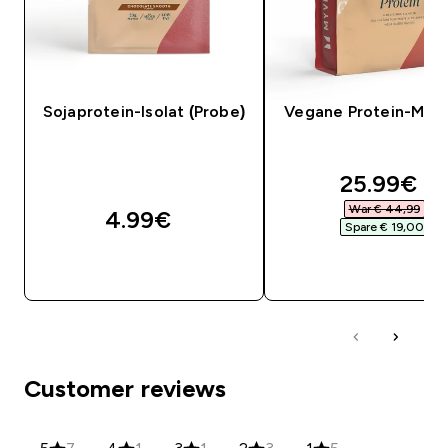
Sojaprotein-Isolat (Probe)
Vegane Protein-Mis
discounte
25.99€‎
War € 44,99‎
4.99€‎
Spare € 19,00‎
SOFORTKAUF
SOFORTKAUF
Customer reviews