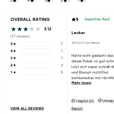
5
7
4
1
3
1
2
3
1
5
OVERALL RATING
5
Geprüfter Kauf
3.12
3.12 out of 5 stars
Lecker
(17 reviews)
26/12/23 von Marcel
5
★
7
5 stars rating 7 reviews
4
★
1
4 stars rating 1 reviews
Hätte nicht gedacht das
3
★
1
3 stars rating 1 reviews
dieses Pulver so gut sch
2
★
3
Löst sich super schnell el
2 stars rating 3 reviews
1
★
5
und Klumpt nicht!Gut
1 stars rating 5 reviews
kombinierbar mit:<br>Mi
Mehr lesen
Unhelp
Helpful (0)
VIEW ALL REVIEWS
Report