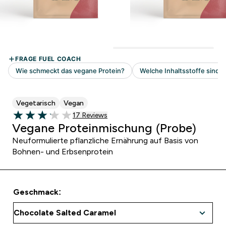
Vegetarisch
Vegan
17 customer reviews
17 Reviews
3.12 out of 5 stars
Vegane Proteinmischung (Probe)
Neuformulierte pflanzliche Ernährung auf Basis von
Bohnen- und Erbsenprotein
Geschmack: