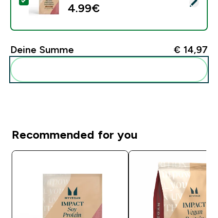
Dieses Produkt ausw�hlen - Myvegan Plant Protein Su
4.99€‎
Deine Summe
€ 14,97‎
Diese zu deiner Routine hinzuf�gen
Recommended for you