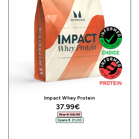
Impact Whey Protein
discounted price
37.99€‎
War € 58,99‎
Spare € 21,00‎
SOFORTKAUF