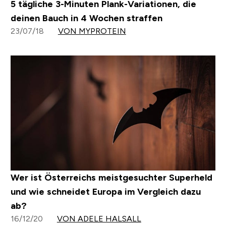
5 tägliche 3-Minuten Plank-Variationen, die
deinen Bauch in 4 Wochen straffen
23/07/18
VON MYPROTEIN
Wer ist Österreichs meistgesuchter Superheld
und wie schneidet Europa im Vergleich dazu
ab?
16/12/20
VON ADELE HALSALL