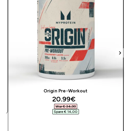
Origin Pre-Workout
discounted price
20.99€‎
War € 34,99‎
Spare € 14,00‎
SOFORTKAUF