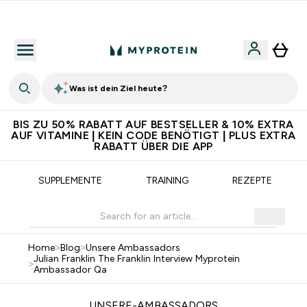
5€ warten auf dich – bereit?
Was ist dein Ziel heute?
BIS ZU 50% RABATT AUF BESTSELLER & 10% EXTRA
AUF VITAMINE | KEIN CODE BENÖTIGT | PLUS EXTRA
RABATT ÜBER DIE APP
SUPPLEMENTE
TRAINING
REZEPTE
Home
>
Blog
>
Unsere Ambassadors
Julian Franklin The Franklin Interview Myprotein
>
Ambassador Qa
UNSERE-AMBASSADORS