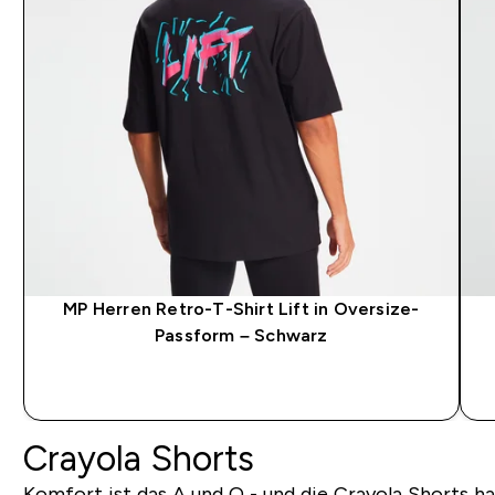
MP Herren Retro-T-Shirt Lift in Oversize-
Passform – Schwarz
SOFORTKAUF
Crayola Shorts
Komfort ist das A und O - und die Crayola Shorts 