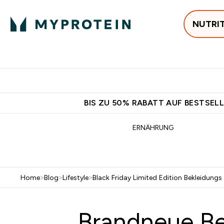
NUTRI
Jetzt im Trend
P
Enter
⌄
Gratis Ver
BIS ZU 50% RABATT AUF BESTSELL
ERNÄHRUNG
Home
>
Blog
>
Lifestyle
>
Black Friday Limited Edition Bekleidung
Brandneue Bek