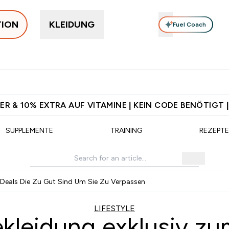
TION
KLEIDUNG
Fuel Coach
rotein
Supplemente
Vitamine
Food, Bars & Snacks
V
 Jetzt im Trend submenu
Enter Protein submenu
Enter Supplemente submenu
Enter Vitamine submenu
⌄
⌄
⌄
⌄
sand ab 75€
Für App-Neukunden: Gratis Versand
5€ warten auf
ER & 10% EXTRA AUF VITAMINE | KEIN CODE BENÖTIGT |
SUPPLEMENTE
TRAINING
REZEPTE
s Deals Die Zu Gut Sind Um Sie Zu Verpassen
LIFESTYLE
leidung exklusiv zu