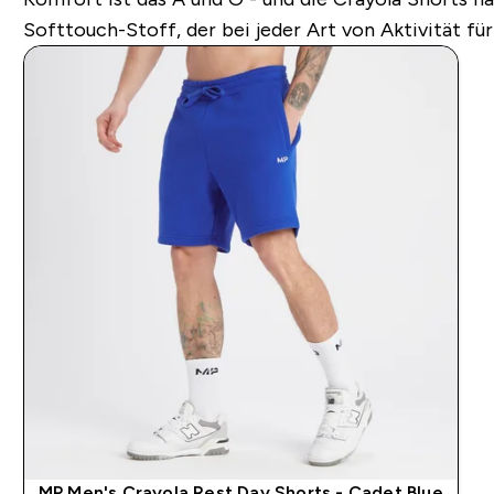
Softtouch-Stoff, der bei jeder Art von Aktivität f
MP Men's Crayola Rest Day Shorts - Cadet Blue