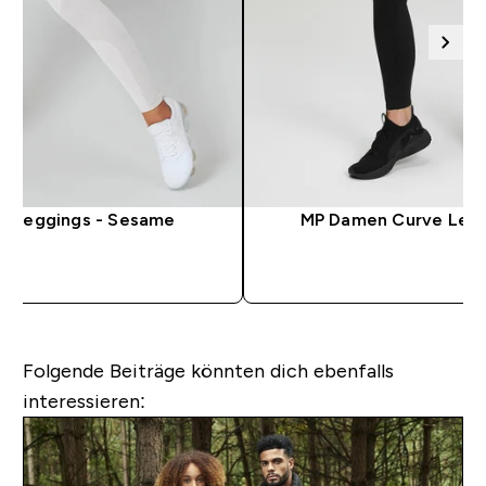
e Leggings - Sesame
MP Damen Curve Legg
FORTKAUF
SOFORTK
Folgende Beiträge könnten dich ebenfalls
interessieren: