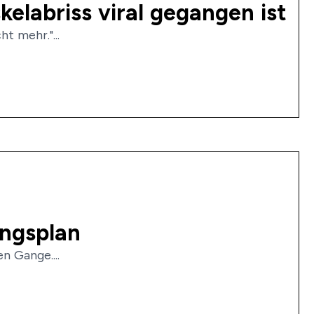
elabriss viral gegangen ist
t mehr."...
ingsplan
n Gange....