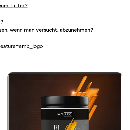
enen Lifter?
n?
ssen, wenn man versucht, abzunehmen?
feature=emb_logo