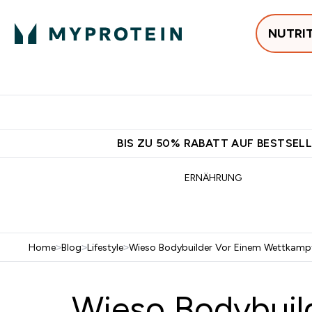
NUTRI
Jetzt im Trend
P
Enter
⌄
Gratis Ver
BIS ZU 50% RABATT AUF BESTSELL
ERNÄHRUNG
Home
>
Blog
>
Lifestyle
>
Wieso Bodybuilder Vor Einem Wettkampf
Wieso Bodybuil