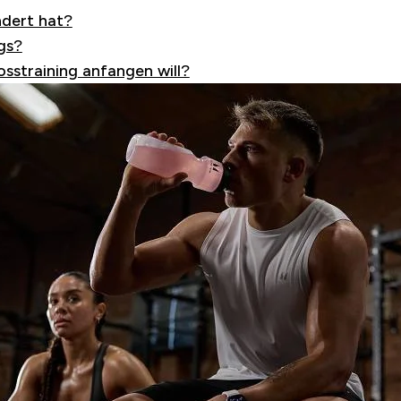
ndert hat?
gs?
osstraining anfangen will?