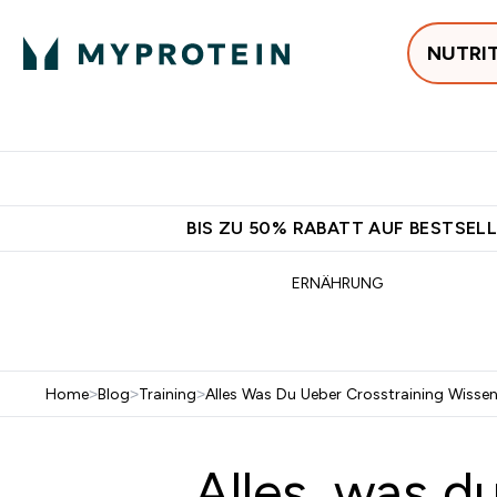
NUTRI
Jetzt im Trend
P
Enter
⌄
Gratis Ver
BIS ZU 50% RABATT AUF BESTSELL
ERNÄHRUNG
Home
>
Blog
>
Training
>
Alles Was Du Ueber Crosstraining Wisse
Alles, was d