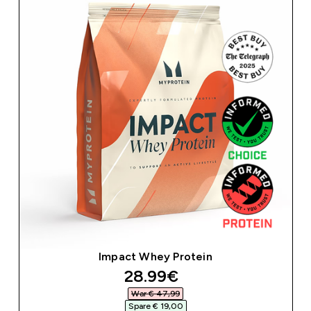
Impact Whey Protein
discounted price
28.99€‎
War € 47,99‎
Spare € 19,00‎