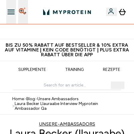
5€ warten auf dich – bereit?
BIS ZU 50% RABATT AUF BESTSELLER & 10% EXTRA
AUF VITAMINE | KEIN CODE BENÖTIGT | PLUS EXTRA
RABATT ÜBER DIE APP
SUPPLEMENTE
TRAINING
REZEPTE
Home
>
Blog
>
Unsere Ambassadors
Laura Becker Llauraabe Interview Myprotein
>
Ambassador Qa
UNSERE-AMBASSADORS
Laura Becker (llauraabe)