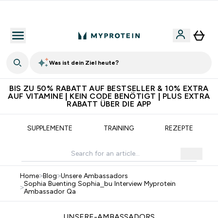
5€ warten auf dich – bereit?
Was ist dein Ziel heute?
BIS ZU 50% RABATT AUF BESTSELLER & 10% EXTRA
AUF VITAMINE | KEIN CODE BENÖTIGT | PLUS EXTRA
RABATT ÜBER DIE APP
SUPPLEMENTE
TRAINING
REZEPTE
Home
>
Blog
>
Unsere Ambassadors
Sophia Buenting Sophia_bu Interview Myprotein
>
Ambassador Qa
UNSERE-AMBASSADORS