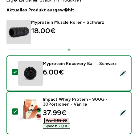
Aktuelles Produkt ausgew�hlt
Myprotein Muscle Roller – Schwarz
18.00€‎
Myprotein Recovery Ball – Schwarz
6.00€‎
Dieses Produkt ausw�hlen - Myprotein Recovery Ball
Impact Whey Protein - 900G -
30Portionen - Vanille
discounted price
37.99€‎
Dieses Produkt ausw�hlen - Impact Whey Protein - 90
War € 58,99‎
Spare € 21,00‎