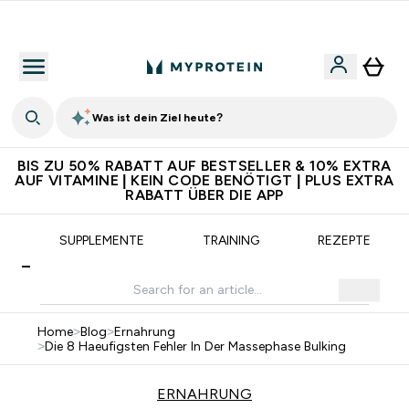
5€ warten auf dich – bereit?
Was ist dein Ziel heute?
BIS ZU 50% RABATT AUF BESTSELLER & 10% EXTRA
AUF VITAMINE | KEIN CODE BENÖTIGT | PLUS EXTRA
RABATT ÜBER DIE APP
G
SUPPLEMENTE
TRAINING
REZEPTE
Home
>
Blog
>
Ernahrung
>
Die 8 Haeufigsten Fehler In Der Massephase Bulking
ERNAHRUNG