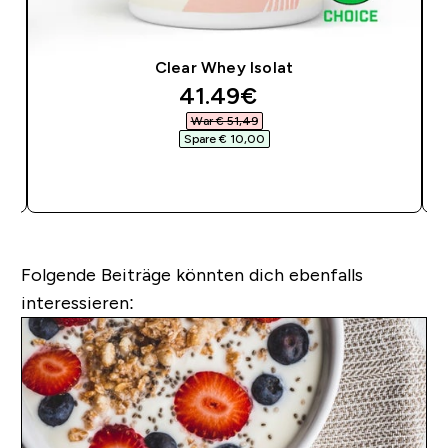
Clear Whey Isolat
discounted price
41.49€‎
War € 51,49‎
Spare € 10,00‎
SOFORTKAUF
Folgende Beiträge könnten dich ebenfalls
interessieren: