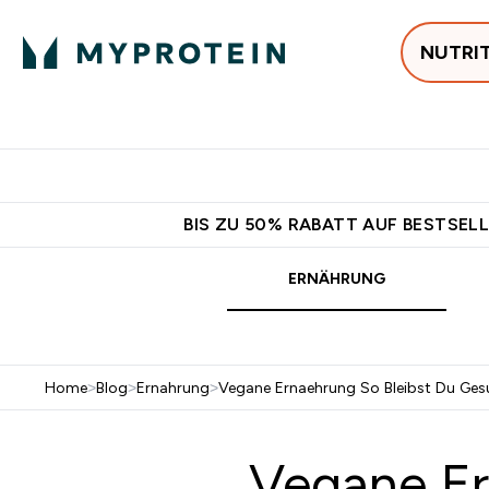
NUTRI
Jetzt im Trend
P
Enter
⌄
Gratis Ver
BIS ZU 50% RABATT AUF BESTSELL
ERNÄHRUNG
Home
>
Blog
>
Ernahrung
>
Vegane Ernaehrung So Bleibst Du Ge
Vegane Er