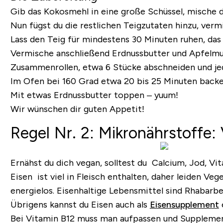
Gib das Kokosmehl in eine große Schüssel, mische d
Nun fügst du die restlichen Teigzutaten hinzu, verm
Lass den Teig für mindestens 30 Minuten ruhen, das
Vermische anschließend Erdnussbutter und Apfelmus,
Zusammenrollen, etwa 6 Stücke abschneiden und jed
Im Ofen bei 160 Grad etwa 20 bis 25 Minuten backen
Mit etwas Erdnussbutter toppen – yuum!
Wir wünschen dir guten Appetit!
Regel Nr. 2: Mikronährstoffe:
Ernähst du dich vegan, solltest du Calcium, Jod, Vi
Eisen
ist viel in Fleisch enthalten, daher leiden V
energielos. Eisenhaltige Lebensmittel sind Rhabarb
Übrigens kannst du Eisen auch als
Eisensupplement
Bei
Vitamin B12
muss man aufpassen und Supplementier