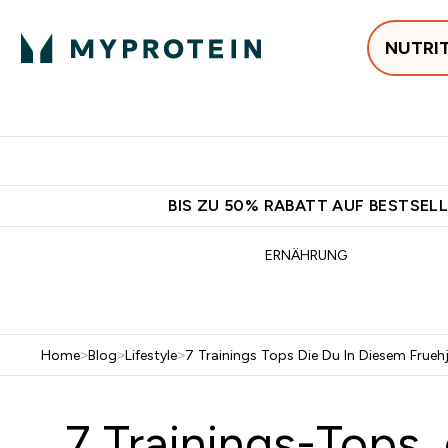
NUTRI
Jetzt im Trend
P
Enter
⌄
Gratis Ver
BIS ZU 50% RABATT AUF BESTSELL
ERNÄHRUNG
Home
>
Blog
>
Lifestyle
>
7 Trainings Tops Die Du In Diesem Frueh
7 Trainings-Tops,