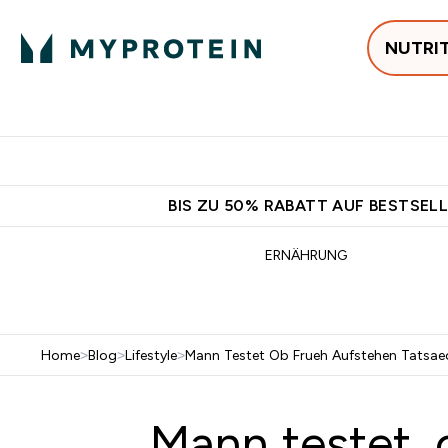
NUTRI
Jetzt im Trend
P
Enter
⌄
Gratis Ver
BIS ZU 50% RABATT AUF BESTSELL
ERNÄHRUNG
Home
>
Blog
>
Lifestyle
>
Mann Testet Ob Frueh Aufstehen Tatsaech
Mann testet, 