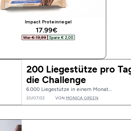
Impact Proteinriegel
discounted price
17.99€‎
War € 19,99‎
Spare € 2,00‎
SOFORTKAUF
200 Liegestütze pro Tag 
die Challenge
6.000 Liegestütze in einem Monat....
20/07/22
VON
MONICA GREEN