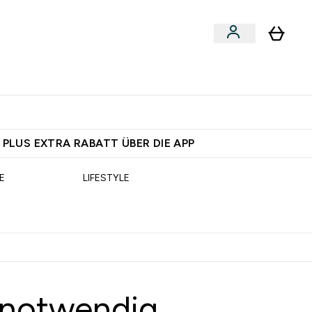
egan
Expertenrat
Enter Food, Bars & Snacks submenu
Enter Vegan submenu
Enter Expertenrat submenu
⌄
⌄
 dich – bereit?
 PLUS EXTRA RABATT ÜBER DIE APP
E
LIFESTYLE
r notwendig