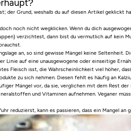
erhaupt?
t; der Grund, weshalb du auf diesen Artikel geklickt 
t jedoch noch nicht wegklicken. Wenn du dich ausgewoge
pen) verzichtest, dann bist du vermutlich auf kein Mul
brauchst.
gslage an, so sind gewisse Mängel keine Seltenheit. Di
ter Linie auf eine unausgewogene oder einseitige Ernä
es Fleisch isst, die Wahrscheinlichkeit viel höher, dass
dukte zu sich nehmen. Diesen fehlt es häufig an Kalzi
äufiger Mängel vor, da sie, verglichen mit dem Rest d
ineralstoffen und Vitaminen aufnehmen. Veganer müss
uhr reduzierst, kann es passieren, dass ein Mangel an