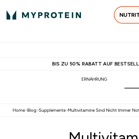
NUTRI
Jetzt im Trend
P
Enter
⌄
Gratis Ver
BIS ZU 50% RABATT AUF BESTSELL
ERNÄHRUNG
Home
>
Blog
>
Supplemente
>
Multivitamine Sind Nicht Immer N
Multivitam