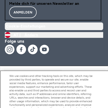
Melde dich für unseren Newsletter an
ANMELDEN
Cookie-Einstellungen
AT |
Ändern
Folge uns
Hilfe Und Informationen
We use cookies and other tracking tools on this site, which may be
provided by third parties, to operate and secure our site, enable
social media features, enhance performance, tailor user
experiences, support our marketing and advertising efforts. These
Produkte
also enable us and third parties to access and record user and
activity data, such as IP addresses and online identifiers, referring
URLs, searches and interactions, browser and device details, and
other usage information, which may be used to provide enhanced
functionality and personalized experiences, analyze and improve
Unternehmensinformationen