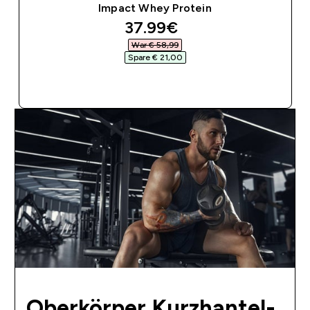
Impact Whey Protein
discounted price
37.99€‎
War € 58,99‎
Spare € 21,00‎
SOFORTKAUF
Oberkörper Kurzhantel-