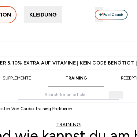
TION
KLEIDUNG
Fuel Coach
rotein
Supplemente
Vitamine
Food, Bars & Snacks
V
 Jetzt im Trend submenu
Enter Protein submenu
Enter Supplemente submenu
Enter Vitamine submenu
⌄
⌄
⌄
⌄
sand ab 75€
Für App-Neukunden: Gratis Versand
5€ warten auf
ER & 10% EXTRA AUF VITAMINE | KEIN CODE BENÖTIGT |
SUPPLEMENTE
TRAINING
REZEPT
ten Von Cardio Training Profitieren
TRAINING
nd wie kannst du am 