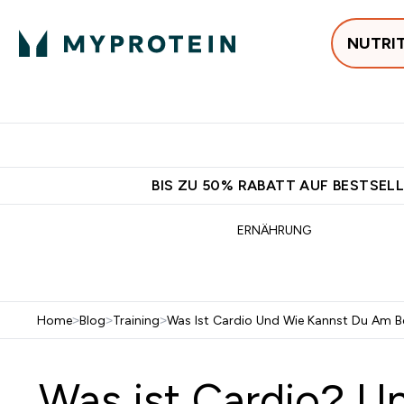
NUTRI
Jetzt im Trend
P
Enter
⌄
Gratis Ver
BIS ZU 50% RABATT AUF BESTSELL
ERNÄHRUNG
Home
>
Blog
>
Training
>
Was Ist Cardio Und Wie Kannst Du Am Bes
Was ist Cardio? U