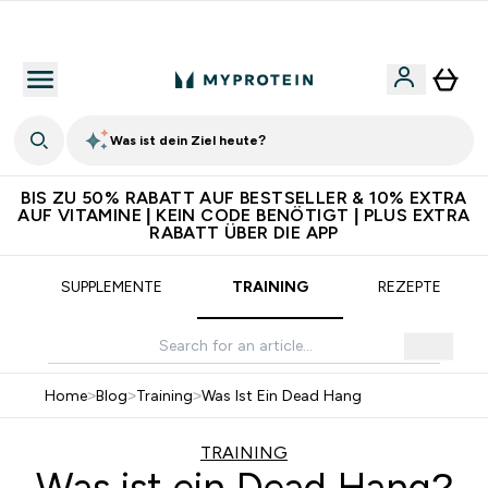
5€ warten auf dich – bereit?
Was ist dein Ziel heute?
BIS ZU 50% RABATT AUF BESTSELLER & 10% EXTRA
AUF VITAMINE | KEIN CODE BENÖTIGT | PLUS EXTRA
RABATT ÜBER DIE APP
SUPPLEMENTE
TRAINING
REZEPTE
Home
>
Blog
>
Training
>
Was Ist Ein Dead Hang
TRAINING
Was ist ein Dead Hang?