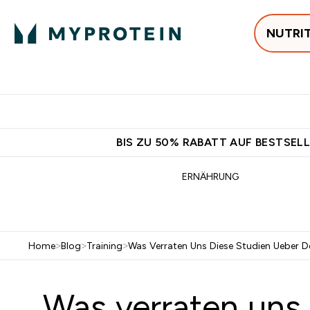
NUTRI
Jetzt im Trend
P
Enter
⌄
Gratis Ver
BIS ZU 50% RABATT AUF BESTSELL
ERNÄHRUNG
Home
>
Blog
>
Training
>
Was Verraten Uns Diese Studien Ueber D
Was verraten uns 