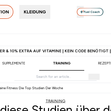
TION
KLEIDUNG
Fuel Coach
rotein
Supplemente
Vitamine
Food, Bars & Snacks
V
 Jetzt im Trend submenu
Enter Protein submenu
Enter Supplemente submenu
Enter Vitamine submenu
⌄
⌄
⌄
⌄
sand ab 75€
Für App-Neukunden: Gratis Versand
5€ warten auf
ER & 10% EXTRA AUF VITAMINE | KEIN CODE BENÖTIGT |
SUPPLEMENTE
TRAINING
REZEPT
eine Fitness Die Top Studien Der Woche
TRAINING
diese Studien über de