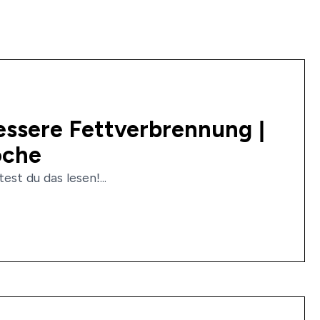
essere Fettverbrennung |
oche
est du das lesen!...