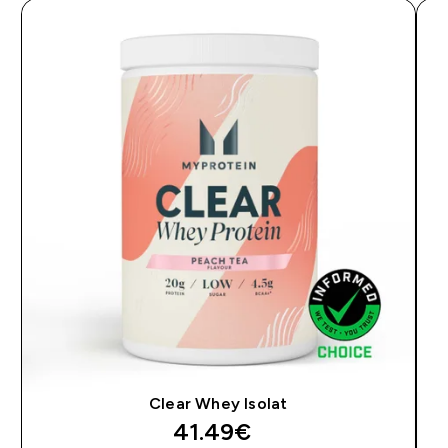
Clear Whey Isolat
discounted price
41.49€‎