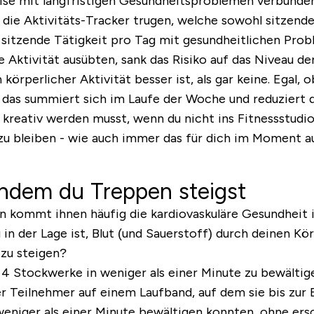
ise mit langfristigen Gesundheitsproblemen verbunden 
ie Aktivitäts-Tracker trugen, welche sowohl sitzende 
 sitzende Tätigkeit pro Tag mit gesundheitlichen Pr
 Aktivität ausübten, sank das Risiko auf das Niveau de
körperlicher Aktivität besser ist, als gar keine. Egal,
 das summiert sich im Laufe der Woche und reduziert d
 kreativ werden musst, wenn du nicht ins Fitnessstudio
 zu bleiben - wie auch immer das für dich im Moment 
indem du Treppen steigst
 kommt ihnen häufig die kardiovaskuläre Gesundheit in
u in der Lage ist, Blut (und Sauerstoff) durch deinen 
 zu steigen?
 4 Stockwerke in weniger als einer Minute zu bewältige
er Teilnehmer auf einem Laufband, auf dem sie bis zur 
weniger als einer Minute bewältigen konnten, ohne ersc