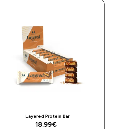
Layered Protein Bar
discounted price
18.99€‎