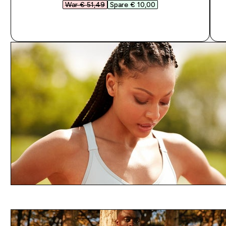
War € 51,49‎
Spare € 10,00‎
SOFORTKAUF