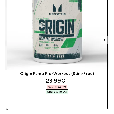
Origin Pump Pre-Workout (Stim-Free)
discounted price
23.99€‎
War € 42,99‎
Spare € 19,00‎
SOFORTKAUF