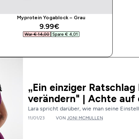
Myprotein Yogablock – Grau
discounted price
9.99€‎
War € 14,00‎
Spare € 4,01‎
SOFORTKAUF
„Ein einziger Ratschlag
verändern" | Achte auf
Lara spricht darüber, wie man seine Einstell
11/01/23
VON
JONI MCMULLEN