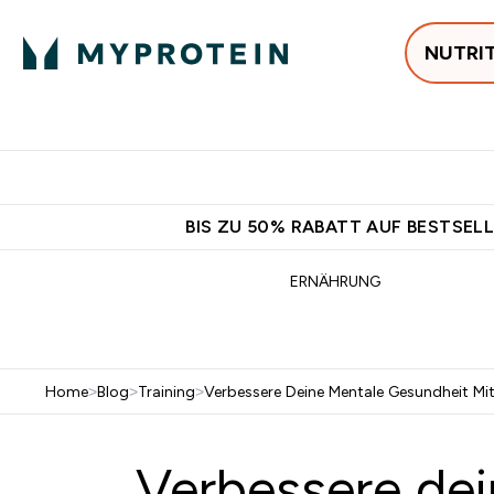
NUTRI
Jetzt im Trend
P
Enter
⌄
Gratis Ver
BIS ZU 50% RABATT AUF BESTSELL
ERNÄHRUNG
Home
>
Blog
>
Training
>
Verbessere Deine Mentale Gesundheit Mi
Verbessere dei