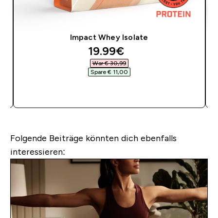
Impact Whey Isolate
discounted price
19.99€‎
War € 30,99‎
Spare € 11,00‎
SOFORTKAUF
Folgende Beiträge könnten dich ebenfalls
interessieren: